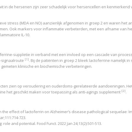
it in de hersenen zijn zeer schadelijk voor hersencellen en kenmerkend 
ve stress (MDA en NO) aanzienlijk afgenomen in groep 2 en waren het an
enomen. Ook markers voor inflammatie verbeterden, met een afname van he
lammatoire IL-10.
ferrine-suppletie in verband met een invloed op een cascade van proces
[1]
-signaalroute
. Bij de patiënten in groep 2 bleek lactoferrine namelijk in
de gemeten klinische en biochemische verbeteringen.
ecten zien op veroudering en ouderdoms-gerelateerde aandoeningen. Het l
[2]
ine het geschikt maken voor toepassing als anti-agings supplement
.
he effect of lactoferrin on Alzheimer’s disease pathological sequelae: I
r;111:714-723.
ing: role and potential. Food Funct. 2022 Jan 24;13(2):501-513.