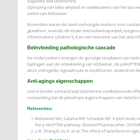
suppletie met lactoferrine.
Ophoping van bèta-amyloïd en eiwitkluwens van het tau eiw
ziekte van Alzheimer.
Bovendien waren de sterk verhoogde markers voor oxidatie
glutathion, evenals de totale antioxidantcapaciteit, toeg
inflammatoire cytokine IL-6 en een toename van het anti-inf
Beïnvloeding pathologische cascade
De onderzoekers brengen de gunstige resultaten van lacto
bijdragen aan de ontwikkeling van Alzheimer, de pAkt/PTEN
deze ontregelde signaalroute te modificeren, leidend tot 
Anti-agings eigenschappen
Ook in breder verband laat lactoferrine veelbelovende eff
verwachting dat de pleiotrope eigenschappen van lactoferr
Referenties:
Mohamed WA, Salama RM, Schaalan MF. A pilot study on t
the p-Akt/PTEN pathway. Biomed Pharmacother. 2019 Ma
Li B, Zhang B, Liu X, et al. The effect of lactoferrin in ag