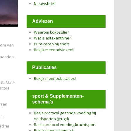
Nieuwsbrief
Adviezen
Waarom kokosolie?
Wat is astaxanthine?
Pure cacao bij sport
core van
Bekijk meer adviezen!
 maanden.
Publicaties
Bekijk meer publicaties!
st (
Mini-
-score
sport & Supplementen-
schema’s
) en
Basis protocol gezonde voeding bij
 1.
Veldsporten (jeugd)
Basis protocol voeding krachtsport
rd na
Bekijk meer schema’s!