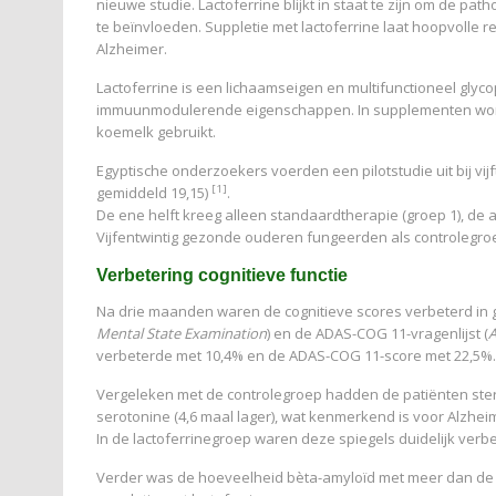
nieuwe studie. Lactoferrine blijkt in staat te zijn om de pat
te beïnvloeden. Suppletie met lactoferrine laat hoopvolle re
Alzheimer.
Lactoferrine is een lichaamseigen en multifunctioneel gly
immuunmodulerende eigenschappen. In supplementen word
koemelk gebruikt.
Egyptische onderzoekers voerden een pilotstudie uit bij vi
[1]
gemiddeld 19,15)
.
De ene helft kreeg alleen standaardtherapie (groep 1), de 
Vijfentwintig gezonde ouderen fungeerden als controlegro
Verbetering cognitieve functie
Na drie maanden waren de cognitieve scores verbeterd in g
Mental State Examination
) en de ADAS-COG 11-vragenlijst (
A
verbeterde met 10,4% en de ADAS-COG 11-score met 22,5%.
Vergeleken met de controlegroep hadden de patiënten sterk
serotonine (4,6 maal lager), wat kenmerkend is voor Alzhei
In de lactoferrinegroep waren deze spiegels duidelijk verbe
Verder was de hoeveelheid bèta-amyloïd met meer dan de