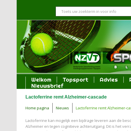
Welkom
Topsport
Advies
Nieuwsbrief
Lactoferrine remt Alzheimer-cascade
Home pagina
Nieuws
Lactoferrine remt Alzheimer-c
Lactoferrine kan mogelijk een bijdrage leveren aan de bes
Alzheimer en tegen cognitieve achteruitgang. Dit is het ve