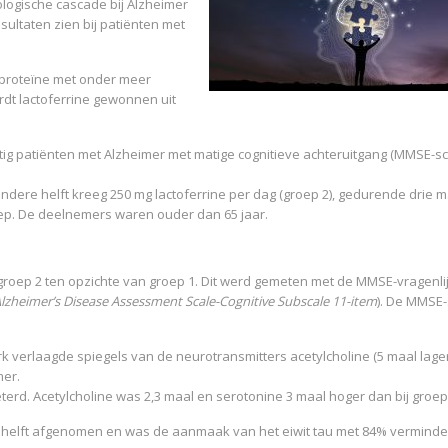
hologische cascade bij Alzheimer
sultaten zien bij patiënten met
coproteïne met onder meer
t lactoferrine gewonnen uit
jftig patiënten met Alzheimer met matige cognitieve achteruitgang (MMSE-s
andere helft kreeg 250 mg lactoferrine per dag (groep 2), gedurende drie
ep. De deelnemers waren ouder dan 65 jaar.
roep 2 ten opzichte van groep 1. Dit werd gemeten met de MMSE-vragenlij
lzheimer’s Disease Assessment Scale-Cognitive Subscale 11-item
). De MMSE
 verlaagde spiegels van de neurotransmitters acetylcholine (5 maal lager
mer.
terd. Acetylcholine was 2,3 maal en serotonine 3 maal hoger dan bij groep
 helft afgenomen en was de aanmaak van het eiwit tau met 84% verminde