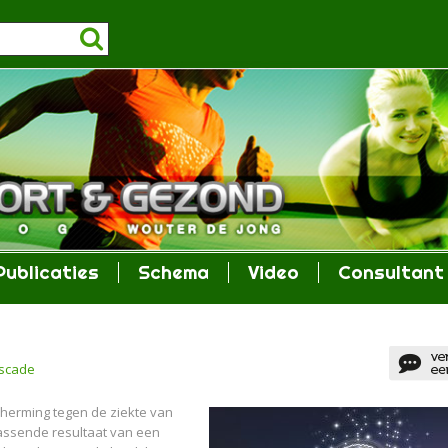
Publicaties
Schema
Video
Consultant
ascade
cherming tegen de ziekte van
rrassende resultaat van een