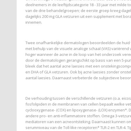
deelnemers in de leeftijdscategorie 18 - 33 jaar met mild
van de drie behandelgroepen; de eerste groep kreeg dagel
dagelijks 200 mg GLA vetzuren uit een supplement met bor
innemen.
Twee onafhankelijke dermatologen beoordeelden de huid v
met behulp van de visuele analoge schaal (VAS) variërend van
hoger wanneer de acne in de loop van het onderzoek verer
door de dermatologen gerangschikt op basis van een 5-punts 
bleek dat het aantal acne laesies met een onstekingscomp
en DHA of GLA vetzuren. Ook bij acne laesies zonder onste
aantal laesies. Daarnaast verbeterde de subjectieve beoor
De verhouding tussen de verschillende vetzuren (o.a. eic
fosfolipiden in de membranen van cellen bepaalt welke vet
cyclooxygenase- (COX) en lipoxygenase- (LOX) enzymen*. D
andere pro- en anti-inflammatoire stoffen. Omega 3-vetzuren
mediatoren van een acneontsteking. Daarnaast kunnen ome
serumniveau van de Toll-like receptoren* TLR-2 en TLR-4. Ti