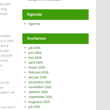
aar één
kreeg
moest
Agenda
Agenda
ordelen
Archieven
) of zelfs
g werd
juli 2026
 studie
juni 2026
e met EPA
mei 2026
en het
april 2026
n.
maart 2026
februari 2026
januari 2026
december 2025
 in de
november 2025
oor
oktober 2025
noïden* en
september 2025
augustus 2025
juli 2025
e van TLR-4