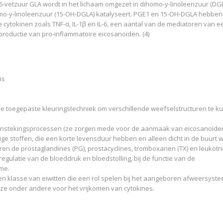
a 6-vetzuur GLA wordt in het lichaam omgezet in dihomo-y-linoleenzuur (DGL
mo-y-linoleenzuur (15-OH-DGLA) katalyseert. PGE1 en 15-OH-DGLA hebben 
cytokinen zoals TNF-α, IL-1β en IL-6, een aantal van de mediatoren van e
roductie van pro-inflammatoire eicosanoïden. (4)
is
gie toegepaste kleuringstechniek om verschillende weefselstructuren te 
 onstekingsprocessen (ze zorgen mede voor de aanmaak van eicosanoïde
ge stoffen, die een korte levensduur hebben en alleen dicht in de buurt 
 de prostaglandines (PG), prostacyclines, tromboxanen (TX) en leukotrië
 regulatie van de bloeddruk en bloedstolling, bij de functie van de
tme.
n een klasse van eiwitten die een rol spelen bij het aangeboren afweersyst
e onder andere voor het vrijkomen van cytokines.