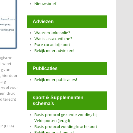
Nieuwsbrief
Adviezen
Waarom kokosolie?
Wat is astaxanthine?
Pure cacao bij sport
Bekijk meer adviezen!
ogische
el weet
Publicaties
lg van
, hierdoor
Bekijk meer publicaties!
alg
 veel voor
omen druk
sport & Supplementen-
id terecht
schema’s
Basis protocol gezonde voeding bij
Veldsporten (jeugd)
ur (DHA)
Basis protocol voeding krachtsport
Bekijk meer schema’s!