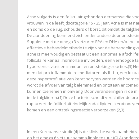
Acne vulgaris is een folliculair gebonden dermatose die v
vrouwen in de leeftijdscategorie 15 - 25 jaar. Acne is met n
en soms op de rug, schouders of borst, dit omdat de talgklie
De aandoening kenmerkt zich onder andere door ontsteking
Suppletie met de omega 3-vetzuren EPA en DHA en/of het o
effectieve behandelmethode te zijn voor de behandeling va
acne is meervoudig en bestaat uit een abnormale afschilfer
folliculaire kanaal, hormonale invloeden, een verhoogde ta
hypersensitiviteit en immuun- en ontstekingsreacties.(3) H
men dat pro-inflammatoire mediatoren als IL-1-α, een lokaa
deze hyperprofilatie van keratinocyten worden de hoorncelle
wordt de afvoer van talg belemmerd en ontstaan er comed
kunnen toenemen in omvang. Door veranderingen in de micro
in de talgklieren.(1) Deze bacterie scheidt verschillende pr
ruptureert de follikel uiteindelijk zodat lipiden, keratinoc
komen en een ontstekingsreactie veroorzaken.(2,3)
In een Koreaanse studie(4) is de klinische werkzaamheid
en het omega 6-vetzuur gamma-linoleenzuur (GLA) onderzoch