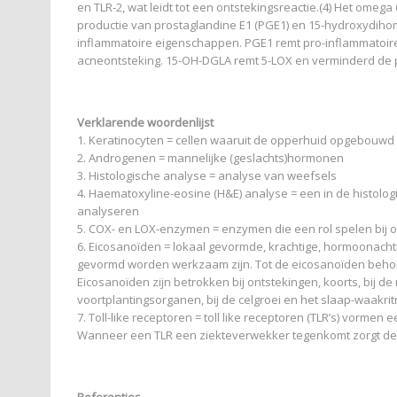
en TLR-2, wat leidt tot een ontstekingsreactie.(4) Het omeg
productie van prostaglandine E1 (PGE1) en 15-hydroxydiho
inflammatoire eigenschappen. PGE1 remt pro-inflammatoire 
acneontsteking. 15-OH-DGLA remt 5-LOX en verminderd de p
Verklarende woordenlijst
1. Keratinocyten = cellen waaruit de opperhuid opgebouwd 
2. Androgenen = mannelijke (geslachts)hormonen
3. Histologische analyse = analyse van weefsels
4. Haematoxyline-eosine (H&E) analyse = een in de histolo
analyseren
5. COX- en LOX-enzymen = enzymen die een rol spelen bij
6. Eicosanoïden = lokaal gevormde, krachtige, hormoonachti
gevormd worden werkzaam zijn. Tot de eicosanoïden behoren
Eicosanoïden zijn betrokken bij ontstekingen, koorts, bij de
voortplantingsorganen, bij de celgroei en het slaap-waakri
7. Toll-like receptoren = toll like receptoren (TLR’s) vorme
Wanneer een TLR een ziekteverwekker tegenkomt zorgt dez