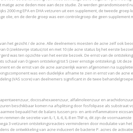
e tot matige acne deden mee aan deze studie. Ze werden gerandomiseerd n
ijks 2000 mg EPA en DHA vetzuren uit een supplement, de tweede groep 
age olie, en de derde groep was een controlegroep die geen supplement 
an het gezicht / de acne. Alle deelnemers moesten de acne zelf ook beo
 0 (ziektevrije status) tot en met 10 (de acne status bij het eerste bezoek
gerd was ten opzichte van het eerste bezoek. De ernst van de ontstekin
schaal van 0 (geen ontsteking) tot 5 (zeer ernstige ontsteking). Uit deze
onent en de ernst van de acne aanzienlijk waren afgenomen na suppleti
kingscomponent was een duidelijke afname te zien in ernst van de acne 
deling (VAS score) van deelnemers significant in de twee behandelgroepe
osapentaeenzuur, docosahexaeenzuur, alfalinoleenzuur en arachidonzuur)
zuren beschikbaar komen na afsplitsing door fosfolipase als substraat v
aarmee bepaald het de balans tussen pro- en anti-inflammatoire eicosa
 remmen de secretie van IL-1, IL-6, IL-8 en TNF-α, dit zijn de voornaamste
ga 3-vetzuren ontstekingsreacties verminderen door modulatie van het
jdens de ontwikkeling van acne induceert de bacterie P. acnes de activati