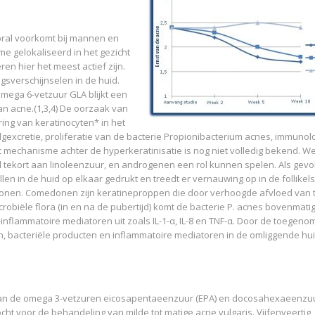
ooral voorkomt bij mannen en
ame gelokaliseerd in het gezicht
ren hier het meest actief zijn.
sverschijnselen in de huid.
mega 6-vetzuur GLA blijkt een
n acne.(1,3,4) De oorzaak van
ing van keratinocyten* in het
lgexcretie, proliferatie van de bacterie Propionibacterium acnes, immunol
et mechanisme achter de hyperkeratinisatie is nog niet volledig bekend. W
l tekort aan linoleenzuur, en androgenen een rol kunnen spelen. Als gevo
n in de huid op elkaar gedrukt en treedt er vernauwing op in de follikels
onen. Comedonen zijn keratineproppen die door verhoogde afvloed van t
biële flora (in en na de pubertijd) komt de bacterie P. acnes bovenmatig
o-inflammatoire mediatoren uit zoals IL-1-α, IL-8 en TNF-α. Door de toegen
yten, bacteriële producten en inflammatoire mediatoren in de omliggende hu
 van de omega 3-vetzuren eicosapentaeenzuur (EPA) en docosahexaeenzu
t voor de behandeling van milde tot matige acne vulgaris. Vijfenveertig