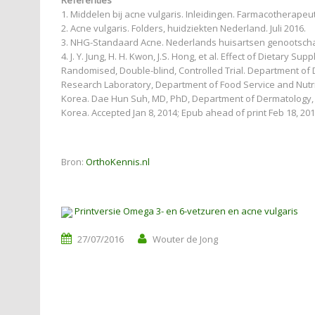
Referenties
1. Middelen bij acne vulgaris. Inleidingen. Farmacotherapeut
2. Acne vulgaris. Folders, huidziekten Nederland. Juli 2016.
3. NHG-Standaard Acne. Nederlands huisartsen genootschap.
4. J. Y. Jung, H. H. Kwon, J.S. Hong, et al. Effect of Dietary
Randomised, Double-blind, Controlled Trial. Department of
Research Laboratory, Department of Food Service and Nutriti
Korea. Dae Hun Suh, MD, PhD, Department of Dermatology, S
Korea. Accepted Jan 8, 2014; Epub ahead of print Feb 18, 201
Bron:
OrthoKennis.nl
Printversie Omega 3- en 6-vetzuren en acne vulgaris
27/07/2016
Wouter de Jong