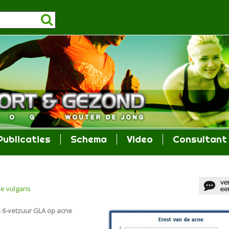
Publicaties
Schema
Video
Consultant
e vulgaris
 6-vetzuur GLA op acne