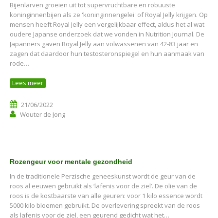
Bijenlarven groeien uit tot supervruchtbare en robuuste
koninginnenbijen als ze 'koninginnengelei' of Royal Jelly krijgen. Op
mensen heeft Royal Jelly een vergelijkbaar effect, aldus het al wat
oudere Japanse onderzoek dat we vonden in Nutrition Journal. De
Japanners gaven Royal Jelly aan volwassenen van 42-83 jaar en
zagen dat daardoor hun testosteronspiegel en hun aanmaak van
rode…
Lees meer
21/06/2022
Wouter de Jong
Rozengeur voor mentale gezondheid
In de traditionele Perzische geneeskunst wordt de geur van de
roos al eeuwen gebruikt als ‘lafenis voor de ziel’. De olie van de
roos is de kostbaarste van alle geuren: voor 1 kilo essence wordt
5000 kilo bloemen gebruikt. De overlevering spreekt van de roos
als lafenis voor de ziel, een geurend gedicht wat het…