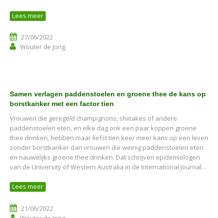
Lees meer
27/06/2022
Wouter de Jong
Samen verlagen paddenstoelen en groene thee de kans op
borstkanker met een factor tien
Vrouwen die geregeld champignons, shiitakes of andere
paddenstoelen eten, en elke dag ook een paar koppen groene
thee drinken, hebben maar liefst tien keer meer kans op een leven
zonder borstkanker dan vrouwen die weinig paddenstoelen eten
en nauwelijks groene thee drinken. Dat schrijven epidemiologen
van de University of Western Australia in de International Journal…
Lees meer
21/06/2022
Wouter de Jong