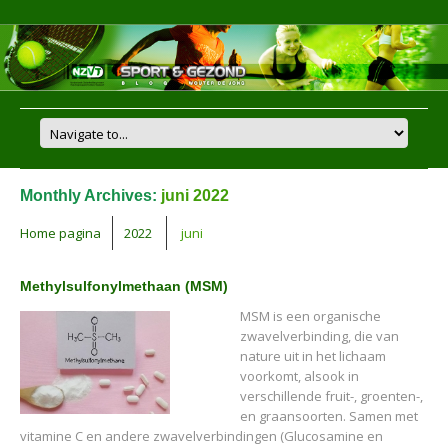
Monthly Archives:
juni 2022
Home pagina
2022
juni
Methylsulfonylmethaan (MSM)
MSM is een organische
zwavelverbinding, die van
nature uit in het lichaam
voorkomt, alsook in
verschillende fruit-, groenten-,
en graansoorten. Samen met
vitamine C en andere zwavelverbindingen (Glucosamine en