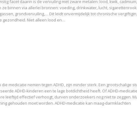
rnstig facet daarin is de vervuiling met zware metalen: lood, kwik, cadmium
ze binnen via allerlei bronnen: voeding, drinkwater, lucht, sigarettenrook
gassen, grondvervuiling,… Dit leidt onvermijdelijk tot chronische vergiftigin
e gezondheid. Niet alleen lood en…
 die medicatie nemen tegen ADHD, zijn minder sterk. Een grootschalige s
seerde ADHD-kinderen een te lage botdichtheid heeft. Of ADHD-medicatie 
e leeftijd effectief verhoogt, durven onderzoekers nog niet te zeggen. Ma
ening gehouden moet worden. ADHD-medicatie kan maag-darmklachten