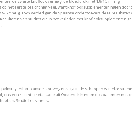
menteerde zwarte knoflook verlaagt de bloeddruk met 1,8/1,5 mmHg
t is op het eerste gezicht niet veel, want knoflooksupplementen halen doo
n 9/6 mmHg. Toch verdedigen de Spaanse onderzoekers deze resultaten
 Resultaten van studies die in het verleden met knoflooksupplementen ge
n,…
ler palmitoyl-ethanolamide, kortweg PEA, ligt in de schappen van elke vita
 Volgens een recente metastudie uit Oostenrijk kunnen ook patiënten met 
j hebben. Studie Lees meer...