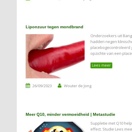
Liponzuur tegen mondbrand
Onderzoekers uit Bang
hadden negen klinische
placebogecontroleerd g
opzichte van een place
Lees meer
26/09/2023
Wouter de Jong
Meer Q10, minder vermoeidheid | Metastudie
Suppletie met Q10 help
effect. Studie Lees meer