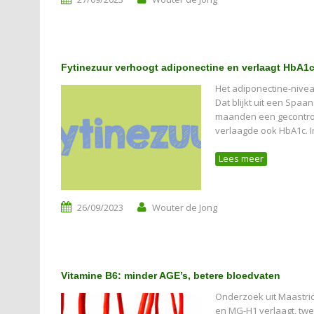
Fytinezuur verhoogt adiponectine en verlaagt HbA1
Het adiponectine-nivea
Dat blijkt uit een Spa
maanden een gecontrole
verlaagde ook HbA1c. I
Lees meer
26/09/2023
Wouter de Jong
Vitamine B6: minder AGE’s, betere bloedvaten
Onderzoek uit Maastric
en MG-H1 verlaagt, twe