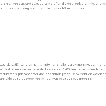
ie hiermee gepaard gaat. Dat zijn stoffen die de bloedvaten 'kleverig' 
uiden op ontsteking. Aan de studie namen 108 mannen en…
cteerde patiënten zien hun symptomen sneller verdwijnen met een mond
Dat blijkt uit een Vietnamese studie waaraan 1200 deelnemers meededen.
resultaten significant beter dan de controlegroep. De verschillen waren o
 Dan telde de spraygroep veel minder PCR-positieve patiënten: 58…