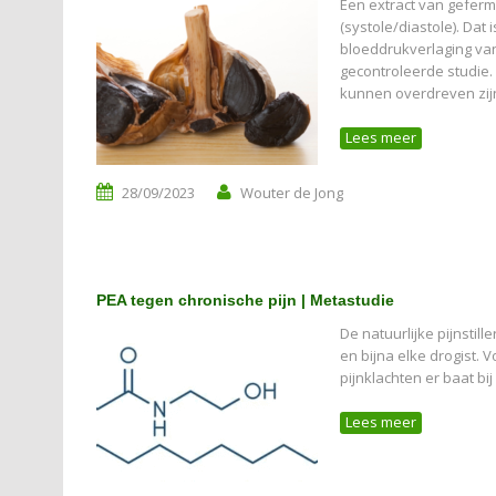
Een extract van gefer
(systole/diastole). Da
bloeddrukverlaging va
gecontroleerde studie.
kunnen overdreven zij
Lees meer
28/09/2023
Wouter de Jong
PEA tegen chronische pijn | Metastudie
De natuurlijke pijnstil
en bijna elke drogist.
pijnklachten er baat bi
Lees meer