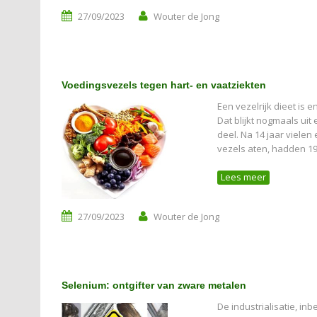
27/09/2023
Wouter de Jong
Voedingsvezels tegen hart- en vaatziekten
Een vezelrijk dieet is 
Dat blijkt nogmaals ui
deel. Na 14 jaar viele
vezels aten, hadden 
Lees meer
27/09/2023
Wouter de Jong
Selenium: ontgifter van zware metalen
De industrialisatie, i