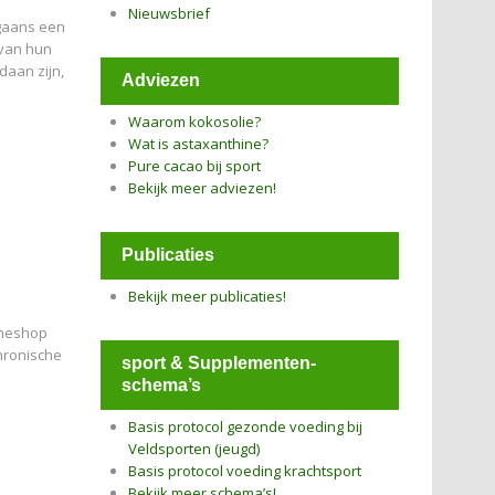
Nieuwsbrief
rgaans een
 van hun
daan zijn,
Adviezen
Waarom kokosolie?
Wat is astaxanthine?
Pure cacao bij sport
Bekijk meer adviezen!
Publicaties
Bekijk meer publicaties!
mineshop
chronische
sport & Supplementen-
schema’s
Basis protocol gezonde voeding bij
Veldsporten (jeugd)
Basis protocol voeding krachtsport
Bekijk meer schema’s!