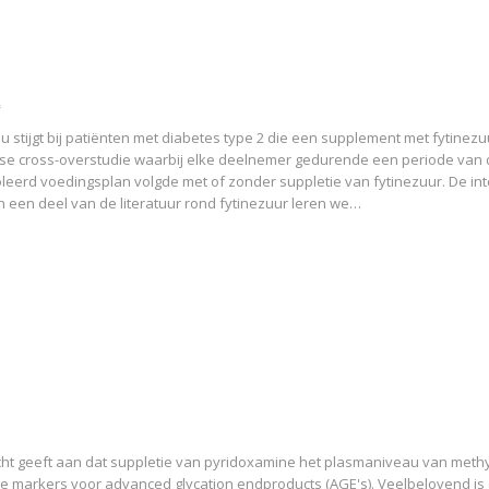
c
u stijgt bij patiënten met diabetes type 2 die een supplement met fytinez
anse cross-overstudie waarbij elke deelnemer gedurende een periode van 
erd voedingsplan volgde met of zonder suppletie van fytinezuur. De int
n een deel van de literatuur rond fytinezuur leren we…
ht geeft aan dat suppletie van pyridoxamine het plasmaniveau van methy
e markers voor advanced glycation endproducts (AGE's). Veelbelovend is 