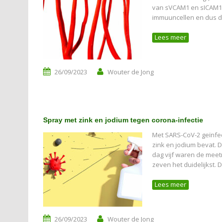
van sVCAM1 en sICAM1 d
immuuncellen en dus d
Lees meer
26/09/2023
Wouter de Jong
Spray met zink en jodium tegen corona-infectie
Met SARS-CoV-2 geïnfe
zink en jodium bevat. 
dag vijf waren de meet
zeven het duidelijkst.
Lees meer
26/09/2023
Wouter de Jong