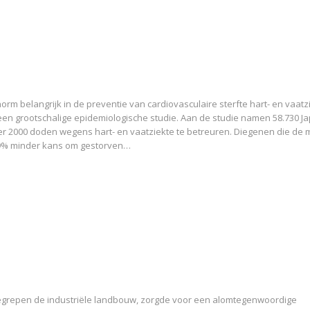
enorm belangrijk in de preventie van cardiovasculaire sterfte hart- en vaatz
t een grootschalige epidemiologische studie. Aan de studie namen 58.730 
n er 2000 doden wegens hart- en vaatziekte te betreuren. Diegenen die de
19% minder kans om gestorven…
nbegrepen de industriële landbouw, zorgde voor een alomtegenwoordige