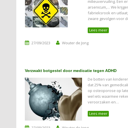
milieuvervuiling. Een e
arsenicum,… We krijgen 
fabrieksrook en uitlaat
zware gevolgen voor d
Lees meer
27/09/2023
Wouter de Jong
Verzwakt botgestel door medicatie tegen ADHD
De botten van kinderen
dat 25% van gemedicali
op osteoporose op later
wel iets waarmee rek
veroorzaken en…
Lees meer
27/09/2023
Wouter de Jong