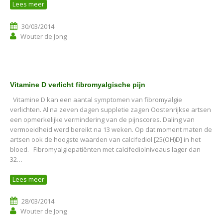
Lees meer
30/03/2014
Wouter de Jong
Vitamine D verlicht fibromyalgische pijn
Vitamine D kan een aantal symptomen van fibromyalgie
verlichten. Al na zeven dagen suppletie zagen Oostenrijkse artsen
een opmerkelijke vermindering van de pijnscores. Daling van
vermoeidheid werd bereikt na 13 weken. Op dat moment maten de
artsen ook de hoogste waarden van calcifediol [25(OH)D] in het
bloed. Fibromyalgiepatiënten met calcifediolniveaus lager dan
32…
Lees meer
28/03/2014
Wouter de Jong