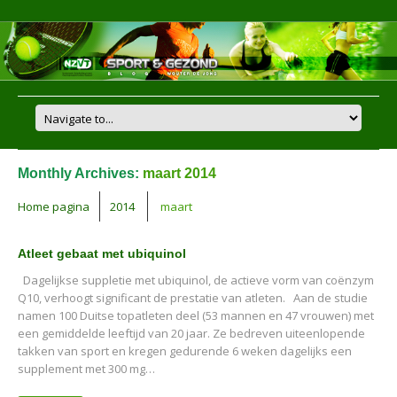
Monthly Archives:
maart 2014
Home pagina
2014
maart
Atleet gebaat met ubiquinol
Dagelijkse suppletie met ubiquinol, de actieve vorm van coënzym
Q10, verhoogt significant de prestatie van atleten. Aan de studie
namen 100 Duitse topatleten deel (53 mannen en 47 vrouwen) met
een gemiddelde leeftijd van 20 jaar. Ze bedreven uiteenlopende
takken van sport en kregen gedurende 6 weken dagelijks een
supplement met 300 mg…