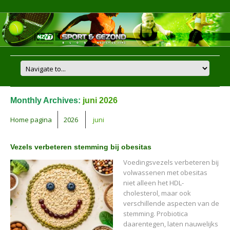
Monthly Archives:
juni 2026
Home pagina
2026
juni
Vezels verbeteren stemming bij obesitas
Voedingsvezels verbeteren bij
volwassenen met obesitas
niet alleen het HDL-
cholesterol, maar ook
verschillende aspecten van de
stemming. Probiotica
daarentegen, laten nauwelijks