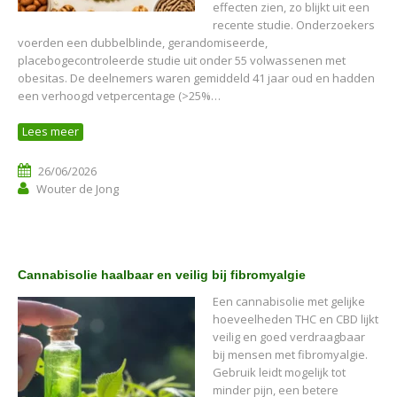
effecten zien, zo blijkt uit een
recente studie. Onderzoekers
voerden een dubbelblinde, gerandomiseerde,
placebogecontroleerde studie uit onder 55 volwassenen met
obesitas. De deelnemers waren gemiddeld 41 jaar oud en hadden
een verhoogd vetpercentage (>25%…
Lees meer
26/06/2026
Wouter de Jong
Cannabisolie haalbaar en veilig bij fibromyalgie
Een cannabisolie met gelijke
hoeveelheden THC en CBD lijkt
veilig en goed verdraagbaar
bij mensen met fibromyalgie.
Gebruik leidt mogelijk tot
minder pijn, een betere