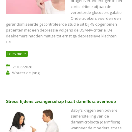
dragen veranderingen in het
cortisolritme bij aan de
verbeterde glucoseregulatie.
Onderzoekers voerden een
gerandomiseerde gecontroleerde studie uit bij 48 opgenomen
patiënten met een depressie volgens de DSM-IV-criteria. De
deelnemers hadden matige tot ernstige depressieve klachten.
De…
Lees meer
21/06/2026
Wouter de Jong
Stress tijdens zwangerschap haalt darmflora overhoop
Baby's krijgen een povere
samenstelling van de
darmmicrobiota (darmflora)
wanneer de moeders stress