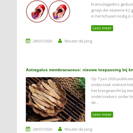
kransslagaders geduren
groep die vitamine K2 g
in het lichaam nodig is
Lees meer
28/07/2026
Wouter de Jong
Astragalus membranaceus: nieuwe toepassing bij kn
Op 7 juni 2026 publice
onderzoek omtrent het 
het kniegewricht bij m
onderzoekers onder lei
de…
Lees meer
28/07/2026
Wouter de Jong