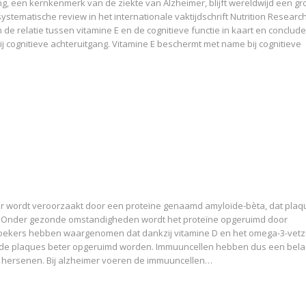
ng, een kernkenmerk van de ziekte van Alzheimer, blijft wereldwijd een gr
ystematische review in het internationale vaktijdschrift Nutrition Researc
n de relatie tussen vitamine E en de cognitieve functie in kaart en conclud
j cognitieve achteruitgang. Vitamine E beschermt met name bij cognitieve
er wordt veroorzaakt door een proteïne genaamd amyloïde-bèta, dat plaq
 Onder gezonde omstandigheden wordt het proteïne opgeruimd door
oekers hebben waargenomen dat dankzij vitamine D en het omega-3-vet
e plaques beter opgeruimd worden. Immuuncellen hebben dus een belan
de hersenen. Bij alzheimer voeren de immuuncellen…