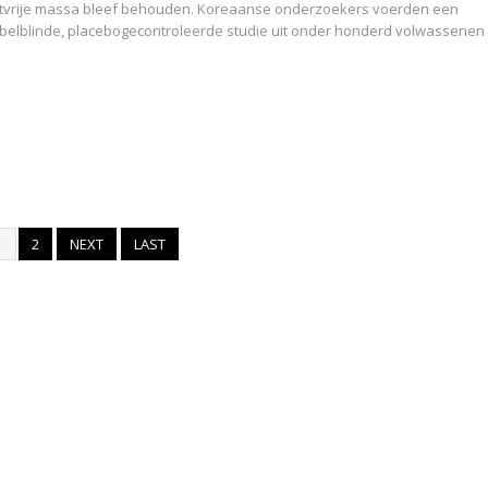
Vetvrije massa bleef behouden. Koreaanse onderzoekers voerden een
elblinde, placebogecontroleerde studie uit onder honderd volwassenen
1
2
NEXT
LAST