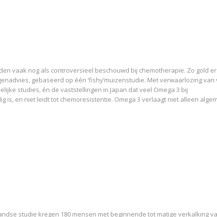
n vaak nog als controversieel beschouwd bij chemotherapie. Zo gold er
enadvies, gebaseerd op één ‘fishy’muizenstudie. Met verwaarlozing van 
ijke studies, én de vaststellingen in Japan dat veel Omega 3 bij
 is, en niet leidt tot chemoresistentie. Omega 3 verlaagt niet alleen alg
andse studie kregen 180 mensen met beginnende tot matige verkalking v