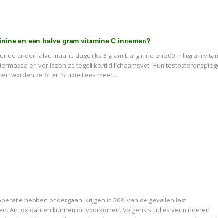
ginine en een halve gram vitamine C innemen?
ende anderhalve maand dagelijks 3 gram L-arginine en 500 milligram vita
rmassa en verliezen ze tegelijkertijd lichaamsvet. Hun testosteronspiegel
ien worden ze fitter. Studie Lees meer...
operatie hebben ondergaan, krijgen in 30% van de gevallen last
sen. Antioxidanten kunnen dit voorkomen. Volgens studies verminderen