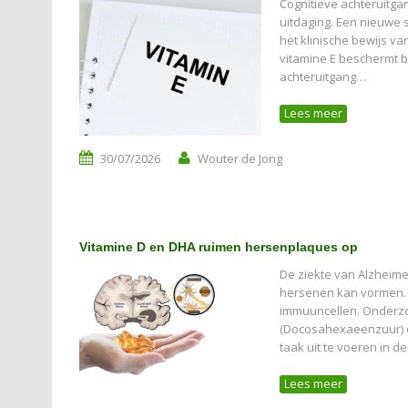
Cognitieve achteruitga
uitdaging. Een nieuwe s
het klinische bewijs va
vitamine E beschermt bi
achteruitgang…
Lees meer
30/07/2026
Wouter de Jong
Vitamine D en DHA ruimen hersenplaques op
De ziekte van Alzheim
hersenen kan vormen.
immuuncellen. Onderz
(Docosahexaeenzuur) d
taak uit te voeren in 
Lees meer