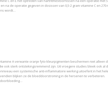
mine C en E het optreden van hartritmestoornissen na een operatie met 
en na de operatie gegeven in dosissen van 0,5-2 gram vitamine C en 270-
ans wordt…
itamine A verwante oranje fyto-kleurpigmenten beschermen niet alleen d
die ook sterk ontstekingsremmend zijn. Uit vroegere studies bleek ook al 
niveau een systemische anti-inflammatoire werking uitoefent in het hele
vendien blijken ze de bloeddoorstroming in de hersenen te verbeteren.
e doorbloeding…