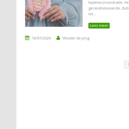
leptineconcentratie. 
gerandomiseerde, dubb
tot…
Lees meer
16/07/2026
Wouter de Jong