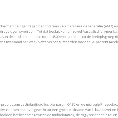
hermen de ogen tegen het ontstaan van maculaire degeneratie (AMD) en
droge ogen syndroom. Tot dat besluit komen zowel Australische, Amerika
 Aan de studies namen in totaal 4500 mensen deel uit de leeftijdsgroep 60
tens tweemaal per week vette vis consumeerden hadden 70 procent min
 probioticum Lactiplantibacillus plantarum Q180 en de microalg Phaeodac
 volwassenen met overgewicht tot een grotere afname van lichaamsvet en 
aalden het lichaamsgewicht, de middelomtrek, de triglyceridenspiegel en