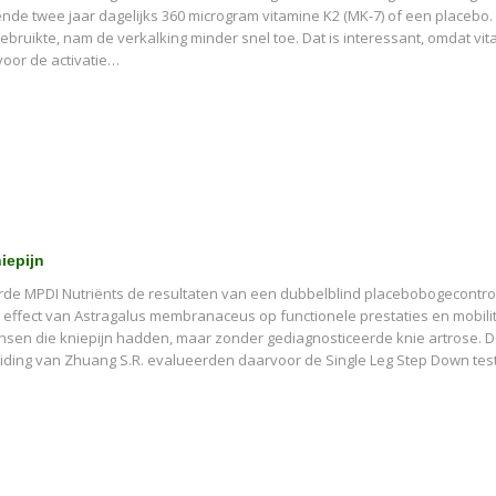
de twee jaar dagelijks 360 microgram vitamine K2 (MK-7) of een placebo. 
ebruikte, nam de verkalking minder snel toe. Dat is interessant, omdat vi
 voor de activatie…
iepijn
erde MPDI Nutriënts de resultaten van een dubbelblind placebobogecontr
effect van Astragalus membranaceus op functionele prestaties en mobilit
ensen die kniepijn hadden, maar zonder gediagnosticeerde knie artrose. 
ding van Zhuang S.R. evalueerden daarvoor de Single Leg Step Down test