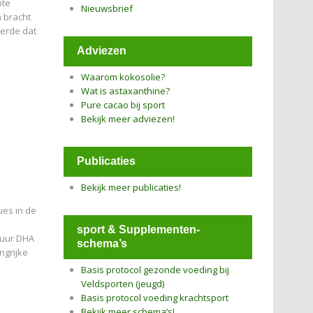
ote
Nieuwsbrief
h bracht
eerde dat
Adviezen
Waarom kokosolie?
Wat is astaxanthine?
Pure cacao bij sport
Bekijk meer adviezen!
Publicaties
Bekijk meer publicaties!
ues in de
sport & Supplementen-
zuur DHA
schema’s
grijke
Basis protocol gezonde voeding bij
Veldsporten (jeugd)
Basis protocol voeding krachtsport
Bekijk meer schema’s!