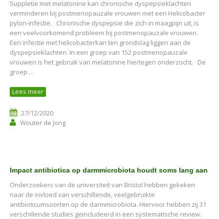
Suppletie met melatonine kan chronische dyspepsieklachten
verminderen bij postmenopauzale vrouwen met een Helicobacter
pylori-infectie. Chronische dyspepsie die zich in maagpijn uit, is
een veelvoorkomend probleem bij postmenopauzale vrouwen.
Een infectie met helicobacterkan ten grondslag liggen aan de
dyspepsieklachten. In een groep van 152 postmenopauzale
vrouwen is het gebruik van melatonine hiertegen onderzocht. De
groep…
Lees meer
27/12/2020
Wouter de Jong
Impact antibiotica op darmmicrobiota houdt soms lang aan
Onderzoekers van de universiteit van Bristol hebben gekeken
naar de invloed van verschillende, veelgebruikte
antibioticumsoorten op de darmmicrobiota. Hiervoor hebben zij 31
verschillende studies geïncludeerd in een systematische review.