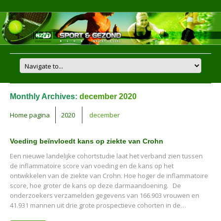
Monthly Archives:
december 2020
Home pagina
2020
december
Voeding beïnvloedt kans op ziekte van Crohn
Een nieuwe landelijke cohortstudie laat het verband zien tussen
de inflammatoire score van voeding en de kans op het
ontwikkelen van de ziekte van Crohn. Hoe hoger de inflammatoire
score, hoe groter de kans op deze darmaandoening. De
onderzoekers verzamelden gegevens van 166.903 vrouwen en
41.931 mannen uit drie grote prospectieve cohorten in de…