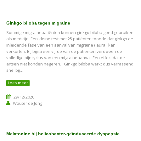
Ginkgo biloba tegen migraine
Sommige migrainepatiënten kunnen ginkgo biloba goed gebruiken
als medicijn. Een kleine test met 25 patiënten toonde dat ginkgo de
inleidende fase van een aanval van migraine ('aura') kan
verkorten. Bij bijna een vijfde van de patiënten verdween de
volledige pijncyclus van een migraineaanval. Een effect dat de
artsen niet konden negeren. Ginkgo biloba werkt dus verrassend
snel bij…
Lees meer
29/12/2020
Wouter de Jong
Melatonine bij helicobacter-geïnduceerde dyspepsie