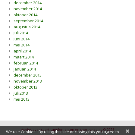
december 2014
november 2014
oktober 2014
september 2014
augustus 2014
juli 2014
juni 2014
mei 2014
april 2014
maart 2014
februari 2014
januari 2014
december 2013
november 2013
oktober 2013
juli 2013
mei 2013
×
Advies over sport supplementen en sport voeding © 2026
We use Cookies - By using this site or closing this you agree to