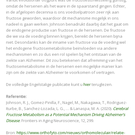
Vanuit evolutionair oogpunt was de fructosestofwisseling gunstig,
omdat de hersenen als het ware in de spaarstand gingen. Echter,
in de afgelopen decennia is ons voedselpatroon zeer rijk aan
fructose geworden, waardoor dit mechanisme mogelijk in ons
nadeel is gaan werken. Johnson benadrukt daarbij dat het gaat om
de endogene productie van fructose in de hersenen. De fructose
die we via de voeding binnen krijgen, bereikt de hersenen bijna
niet. Desondanks kan de inname van fructose via de voeding wel
het endogene fructosemetabolisme beïnvloeden via andere
mechanismen en zo dus een rol spelen bij het ontstaan van de
ziekte van Alzheimer. Dit zou betekenen dat afremming van het
fructosemetabolisme in de hersenen een mogelijke manier kan
zijn om de ziekte van Alzheimer te voorkomen of vertragen.
De volledige Engelstalige publicatie kunt u
hier
teruglezen.
Referentie:
Johnson, R. J., Gomez-Pinilla, F., Nagel, M., Nakagawa, T., Rodriguez-
Iturbe, B., Sanchez-Lozada, L. G., … & Lanaspa, M. A. (2020).
Cerebral
Fructose Metabolism as a Potential Mechanism Driving Alzheimer’s
Disease
.
Frontiers in Aging Neuroscience, 12, 299.
Bron:
https://www.orthofyto.com/nieuws/orthomoleculair/relatie-