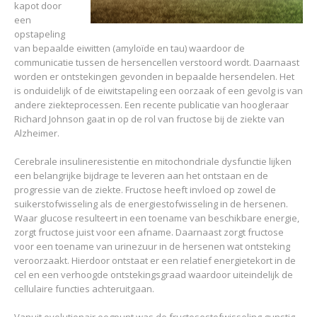
kapot door
een
opstapeling
van bepaalde eiwitten (amyloïde en tau) waardoor de
communicatie tussen de hersencellen verstoord wordt. Daarnaast
worden er ontstekingen gevonden in bepaalde hersendelen. Het
is onduidelijk of de eiwitstapeling een oorzaak of een gevolg is van
andere ziekteprocessen. Een recente publicatie van hoogleraar
Richard Johnson gaat in op de rol van fructose bij de ziekte van
Alzheimer.
Cerebrale insulineresistentie en mitochondriale dysfunctie lijken
een belangrijke bijdrage te leveren aan het ontstaan en de
progressie van de ziekte. Fructose heeft invloed op zowel de
suikerstofwisseling als de energiestofwisseling in de hersenen.
Waar glucose resulteert in een toename van beschikbare energie,
zorgt fructose juist voor een afname. Daarnaast zorgt fructose
voor een toename van urinezuur in de hersenen wat ontsteking
veroorzaakt. Hierdoor ontstaat er een relatief energietekort in de
cel en een verhoogde ontstekingsgraad waardoor uiteindelijk de
cellulaire functies achteruitgaan.