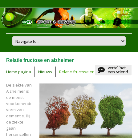
Relatie fructose en alzheimer
Home pagina
Nieuws
Relatie fructose en alzheimer
De ziekte van
Alzheimer is
de meest
voorkomende
vorm van
dementie. Bij
de ziekte
gaan
hersencellen