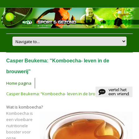
Casper Beukema: “Komboecha- leven in de
brouwerij”
Home pagina
Casper Beukema: “Komboecha- leven in de brouwerij”
Wat is komboecha?
Komboecha is
een vloeibare
nutritionele
booster voor
onze