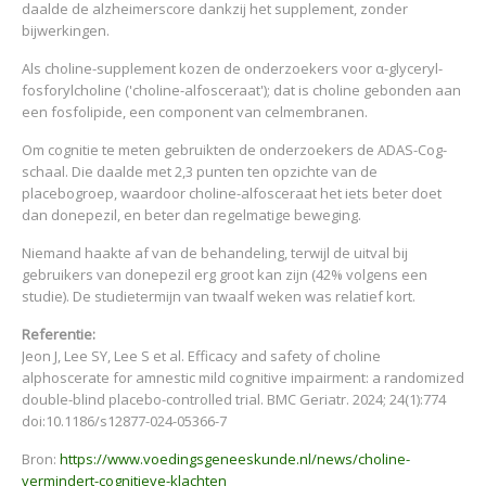
daalde de alzheimerscore dankzij het supplement, zonder
bijwerkingen.
Als choline-supplement kozen de onderzoekers voor α-glyceryl-
fosforylcholine ('choline-alfosceraat'); dat is choline gebonden aan
een fosfolipide, een component van celmembranen.
Om cognitie te meten gebruikten de onderzoekers de ADAS-Cog-
schaal. Die daalde met 2,3 punten ten opzichte van de
placebogroep, waardoor choline-alfosceraat het iets beter doet
dan donepezil, en beter dan regelmatige beweging.
Niemand haakte af van de behandeling, terwijl de uitval bij
gebruikers van donepezil erg groot kan zijn (42% volgens een
studie). De studietermijn van twaalf weken was relatief kort.
Referentie:
Jeon J, Lee SY, Lee S et al. Efficacy and safety of choline
alphoscerate for amnestic mild cognitive impairment: a randomized
double-blind placebo-controlled trial. BMC Geriatr. 2024; 24(1):774
doi:10.1186/s12877-024-05366-7
Bron:
https://www.voedingsgeneeskunde.nl/news/choline-
vermindert-cognitieve-klachten