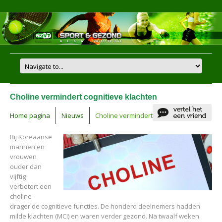
Choline vermindert cognitieve klachten
Home pagina
Nieuws
Choline vermindert cognitieve klachten
Bij Koreaanse
mannen en
vrouwen
ouder dan
vijftig
verbetert een
choline-
drager de cognitieve functies. De honderd deelnemers hadden
milde klachten (MCI) en waren verder gezond. Na twaalf weken