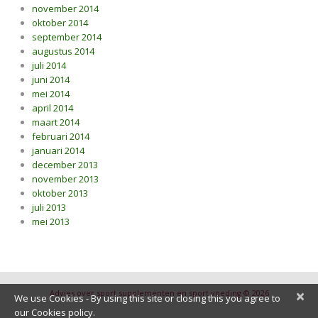
november 2014
oktober 2014
september 2014
augustus 2014
juli 2014
juni 2014
mei 2014
april 2014
maart 2014
februari 2014
januari 2014
december 2013
november 2013
oktober 2013
juli 2013
mei 2013
×
Advies over sport supplementen en sport voeding © 2026
We use Cookies - By using this site or closing this you agree to
our Cookies policy.