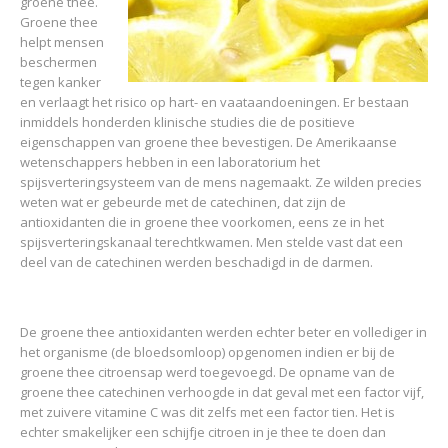
groene thee.
Groene thee
helpt mensen
beschermen
tegen kanker
en verlaagt het risico op hart- en vaataandoeningen. Er bestaan
inmiddels honderden klinische studies die de positieve
eigenschappen van groene thee bevestigen. De Amerikaanse
wetenschappers hebben in een laboratorium het
spijsverteringsysteem van de mens nagemaakt. Ze wilden precies
weten wat er gebeurde met de catechinen, dat zijn de
antioxidanten die in groene thee voorkomen, eens ze in het
spijsverteringskanaal terechtkwamen. Men stelde vast dat een
deel van de catechinen werden beschadigd in de darmen.
De groene thee antioxidanten werden echter beter en vollediger in
het organisme (de bloedsomloop) opgenomen indien er bij de
groene thee citroensap werd toegevoegd. De opname van de
groene thee catechinen verhoogde in dat geval met een factor vijf,
met zuivere vitamine C was dit zelfs met een factor tien. Het is
echter smakelijker een schijfje citroen in je thee te doen dan