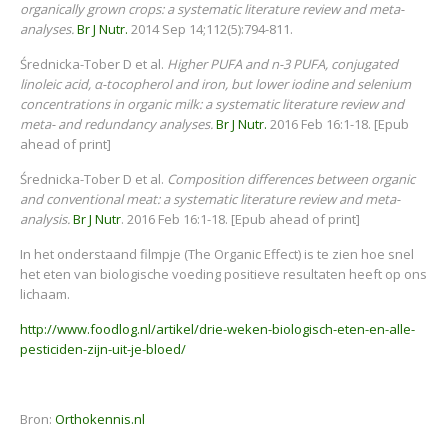
organically grown crops: a systematic literature review and meta-
analyses.
Br J Nutr.
2014 Sep 14;112(5):794-811.
Średnicka-Tober D et al.
Higher PUFA and n-3 PUFA, conjugated
linoleic acid,
α
-tocopherol and iron, but lower iodine and selenium
concentrations in organic milk: a systematic literature review and
meta- and redundancy analyses.
Br J Nutr.
2016 Feb 16:1-18. [Epub
ahead of print]
Średnicka-Tober D et al.
Composition differences between organic
and conventional meat: a systematic literature review and meta-
analysis.
Br J Nutr
. 2016 Feb 16:1-18. [Epub ahead of print]
In het onderstaand filmpje (The Organic Effect) is te zien hoe snel
het eten van biologische voeding positieve resultaten heeft op ons
lichaam.
http://www.foodlog.nl/artikel/drie-weken-biologisch-eten-en-alle-
pesticiden-zijn-uit-je-bloed/
Bron:
Orthokennis.nl