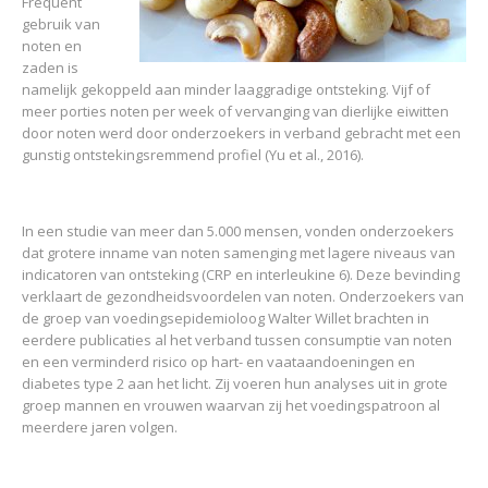
Frequent
gebruik van
noten en
zaden is
namelijk gekoppeld aan minder laaggradige ontsteking. Vijf of
meer porties noten per week of vervanging van dierlijke eiwitten
door noten werd door onderzoekers in verband gebracht met een
gunstig ontstekingsremmend profiel (Yu et al., 2016).
In een studie van meer dan 5.000 mensen, vonden onderzoekers
dat grotere inname van noten samenging met lagere niveaus van
indicatoren van ontsteking (CRP en interleukine 6). Deze bevinding
verklaart de gezondheidsvoordelen van noten. Onderzoekers van
de groep van voedingsepidemioloog Walter Willet brachten in
eerdere publicaties al het verband tussen consumptie van noten
en een verminderd risico op hart- en vaataandoeningen en
diabetes type 2 aan het licht. Zij voeren hun analyses uit in grote
groep mannen en vrouwen waarvan zij het voedingspatroon al
meerdere jaren volgen.