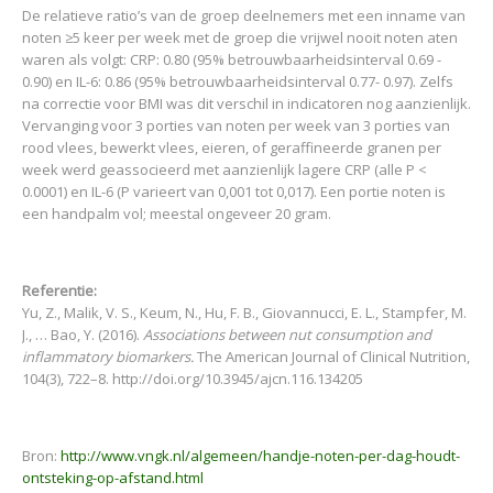
De relatieve ratio’s van de groep deelnemers met een inname van
noten ≥5 keer per week met de groep die vrijwel nooit noten aten
waren als volgt: CRP: 0.80 (95% betrouwbaarheidsinterval 0.69 -
0.90) en IL-6: 0.86 (95% betrouwbaarheidsinterval 0.77- 0.97). Zelfs
na correctie voor BMI was dit verschil in indicatoren nog aanzienlijk.
Vervanging voor 3 porties van noten per week van 3 porties van
rood vlees, bewerkt vlees, eieren, of geraffineerde granen per
week werd geassocieerd met aanzienlijk lagere CRP (alle P <
0.0001) en IL-6 (P varieert van 0,001 tot 0,017). Een portie noten is
een handpalm vol; meestal ongeveer 20 gram.
Referentie:
Yu, Z., Malik, V. S., Keum, N., Hu, F. B., Giovannucci, E. L., Stampfer, M.
J., … Bao, Y. (2016).
Associations between nut consumption and
inflammatory biomarkers.
The American Journal of Clinical Nutrition,
104(3), 722–8. http://doi.org/10.3945/ajcn.116.134205
Bron:
http://www.vngk.nl/algemeen/handje-noten-per-dag-houdt-
ontsteking-op-afstand.html