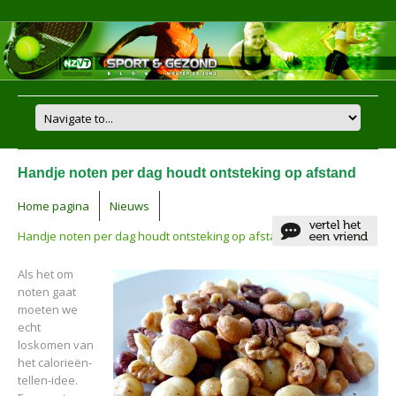
Handje noten per dag houdt ontsteking op afstand
Home pagina
Nieuws
Handje noten per dag houdt ontsteking op afstand
Als het om
noten gaat
moeten we
echt
loskomen van
het calorieën-
tellen-idee.