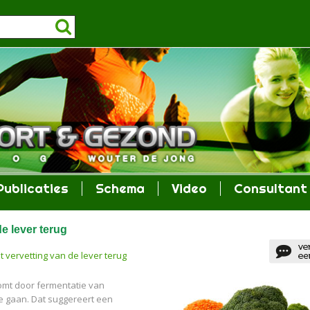
Publicaties
Schema
Video
Consultant
e lever terug
 vervetting van de lever terug
komt door fermentatie van
 te gaan. Dat suggereert een