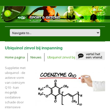
Ubiquinol zinvol bij inspanning
Home pagina
Nieuws
Ubiquinol zinvol bij inspanning
Suppletie met
ubiquinol - de
actieve vorm
van coënzym
Q10 - kan
mogelijk
oxidatieve
schade door
intensieve