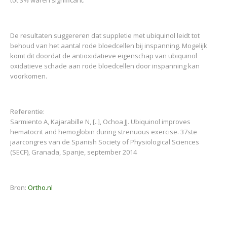
tot 3% waren significant.
De resultaten suggereren dat suppletie met ubiquinol leidt tot
behoud van het aantal rode bloedcellen bij inspanning. Mogelijk
komt dit doordat de antioxidatieve eigenschap van ubiquinol
oxidatieve schade aan rode bloedcellen door inspanning kan
voorkomen.
Referentie:
Sarmiento A, Kajarabille N, [..], Ochoa JJ. Ubiquinol improves
hematocrit and hemoglobin during strenuous exercise. 37ste
jaarcongres van de Spanish Society of Physiological Sciences
(SECF), Granada, Spanje, september 2014
Bron:
Ortho.nl