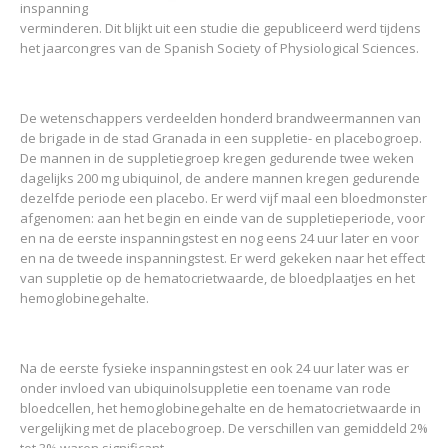
inspanning
verminderen. Dit blijkt uit een studie die gepubliceerd werd tijdens
het jaarcongres van de Spanish Society of Physiological Sciences.
De wetenschappers verdeelden honderd brandweermannen van
de brigade in de stad Granada in een suppletie- en placebogroep.
De mannen in de suppletiegroep kregen gedurende twee weken
dagelijks 200 mg ubiquinol, de andere mannen kregen gedurende
dezelfde periode een placebo. Er werd vijf maal een bloedmonster
afgenomen: aan het begin en einde van de suppletieperiode, voor
en na de eerste inspanningstest en nog eens 24 uur later en voor
en na de tweede inspanningstest. Er werd gekeken naar het effect
van suppletie op de hematocrietwaarde, de bloedplaatjes en het
hemoglobinegehalte.
Na de eerste fysieke inspanningstest en ook 24 uur later was er
onder invloed van ubiquinolsuppletie een toename van rode
bloedcellen, het hemoglobinegehalte en de hematocrietwaarde in
vergelijking met de placebogroep. De verschillen van gemiddeld 2%