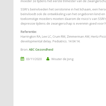
moeder ze tijdens het eerste trimester van de zwangersch
SSRI's beïnvloeden het serotonine in het lichaam, een her
beïnvloedt ook de ontwikkeling van het ongeboren kind en 
toekomstige moeders moeten daarom de risico's van SSRI'
depressie tijdens de zwangerschap is evenmin goed voor h
Referentie:
Harrington RA, Lee LC, Crum RM, Zimmerman AW, Hertz-Piccio
developmental delay. Pediatrics. 14 04 14.
Bron:
ABC Gezondheid
03/11/2020
Wouter de Jong