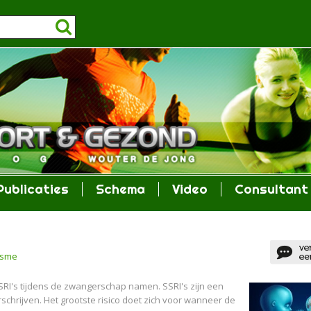
Publicaties
Schema
Video
Consultant
isme
SRI's tijdens de zwangerschap namen. SSRI's zijn een
chrijven. Het grootste risico doet zich voor wanneer de