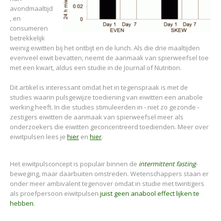
avondmaaltijd
, en
consumeren
betrekkelijk
weinig eiwitten bij het ontbijt en de lunch. Als die drie maaltijden
evenveel eiwit bevatten, neemt de aanmaak van spierweefsel toe
met een kwart, aldus een studie in de Journal of Nutrition.
Dit artikel is interessant omdat het in tegenspraak is met de
studies waarin pulsgewijze toediening van eiwitten een anabole
werking heeft. In die studies stimuleerden in - niet zo gezonde -
zestigers eiwitten de aanmaak van spierweefsel meer als
onderzoekers die eiwitten geconcentreerd toedienden. Meer over
eiwitpulsen lees je
hier
en
hier
.
Het eiwitpulsconcept is populair binnen de
intermittent fasting
-
beweging, maar daarbuiten omstreden. Wetenschappers staan er
onder meer ambivalent tegenover omdat in studie met twintigers
als proefpersoon eiwitpulsen
juist geen anabool effect lijken te
hebben
.