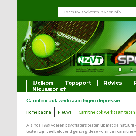
Welkom
Topsport
Advies
Nieuwsbrief
Carnitine ook werkzaam tegen depressie
Home pagina
Nieuws
Carnitine ook werkzaam tegen
Al sinds 1989 voeren psychiaters testen uit met de natuurlij
testen zijn veelbelovend genoeg: deze vorm van carnitine