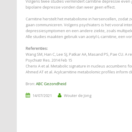
Volgens twee studies vermindert carnitine depressie even g
bipolaire depressie vonden dan weer geen effect.
Carnitine herstelt het metabolisme in hersencellen, zodat 
gaan communiceren. Volgens psychiaters is het vooral int
depressiesymptomen en een andere ziekte, zoals multipele 
Alle studies maakten gebruik van acetyl-L-carnitine, een vor
Referenties:
Wang SM, Han C, Lee SJ, Patkar AA, Masand PS, Pae CU. A revi
Psychiatr Res. 2014 Feb 15
Cherix A et al. Metabolic signature in nucleus accumbens for 
Ahmed AT et al. Acylcarnitine metabolomic profiles inform cl
Bron:
ABC Gezondheid
14/07/2021
Wouter de Jong