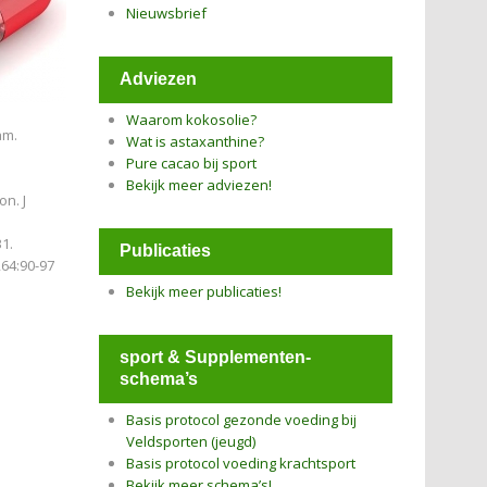
Nieuwsbrief
Adviezen
Waarom kokosolie?
am.
Wat is astaxanthine?
Pure cacao bij sport
Bekijk meer adviezen!
on. J
31.
Publicaties
264:90-97
Bekijk meer publicaties!
sport & Supplementen-
schema’s
Basis protocol gezonde voeding bij
Veldsporten (jeugd)
Basis protocol voeding krachtsport
Bekijk meer schema’s!