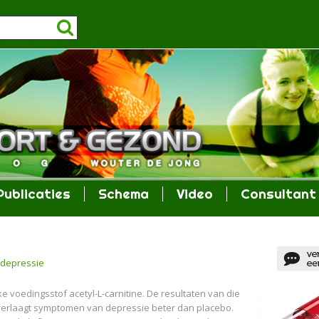
Publicaties
Schema
Video
Consultant
 depressie
ke voedingsstof acetyl-L-carnitine. De resultaten van die
 verlaagt symptomen van depressie beter dan placebo.