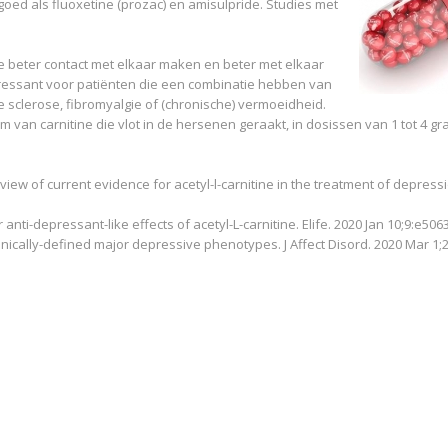
oed als fluoxetine (prozac) en amisulpride. Studies met
ze beter contact met elkaar maken en beter met elkaar
eressant voor patiënten die een combinatie hebben van
sclerose, fibromyalgie of (chronische) vermoeidheid.
m van carnitine die vlot in de hersenen geraakt, in dosissen van 1 tot 4 gr
ew of current evidence for acetyl-l-carnitine in the treatment of depressi
anti-depressant-like effects of acetyl-L-carnitine. Elife. 2020 Jan 10;9:e506
inically-defined major depressive phenotypes. J Affect Disord. 2020 Mar 1;