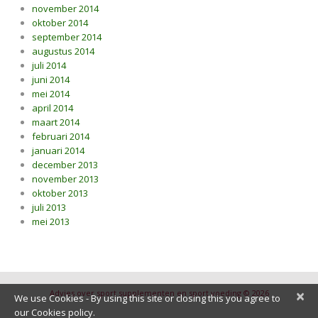
november 2014
oktober 2014
september 2014
augustus 2014
juli 2014
juni 2014
mei 2014
april 2014
maart 2014
februari 2014
januari 2014
december 2013
november 2013
oktober 2013
juli 2013
mei 2013
×
Advies over sport supplementen en sport voeding © 2026
We use Cookies - By using this site or closing this you agree to
our Cookies policy.