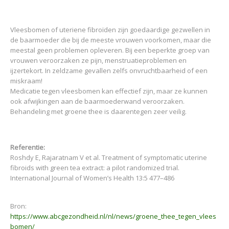
Vleesbomen of uteriene fibroïden zijn goedaardige gezwellen in
de baarmoeder die bij de meeste vrouwen voorkomen, maar die
meestal geen problemen opleveren. Bij een beperkte groep van
vrouwen veroorzaken ze pijn, menstruatieproblemen en
ijzertekort. In zeldzame gevallen zelfs onvruchtbaarheid of een
miskraam!
Medicatie tegen vleesbomen kan effectief zijn, maar ze kunnen
ook afwijkingen aan de baarmoederwand veroorzaken.
Behandeling met groene thee is daarentegen zeer veilig.
Referentie:
Roshdy E, Rajaratnam V et al. Treatment of symptomatic uterine
fibroids with green tea extract: a pilot randomized trial.
International Journal of Women’s Health 13:5 477–486
Bron:
https://www.abcgezondheid.nl/nl/news/groene_thee_tegen_vlees
bomen/