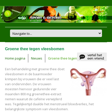
Groene thee tegen vleesbomen
Home pagina
Nieuws
Groene thee tegen vleesbomen
Een behandeling met groene thee doet
vleesbomen in de baarmoeder
krimpen bij vrouwen die er veel last
van ondervinden. De vrouwen
moesten hiervoor gedurende vier
maanden 800 mg groenethee-extract
nemen waaruit de cafeïne verwijderd
was. Tegelijkertijd daalde het menstrueel bloedverlies, het
belangrijkste symptoom van vleesbomen.