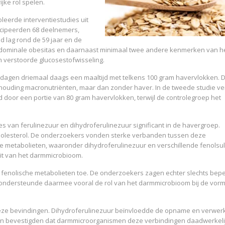
jke rol spelen.
erde interventiestudies uit
icipeerden 68 deelnemers,
jd lag rond de 59 jaar en de
bdominale obesitas en daarnaast minimaal twee andere kenmerken van h
 verstoorde glucosestofwisseling.
dagen driemaal daags een maaltijd met telkens 100 gram havervlokken. 
rhouding macronutriënten, maar dan zonder haver. In de tweede studie v
door een portie van 80 gram havervlokken, terwijl de controlegroep het
s van ferulinezuur en dihydroferulinezuur significant in de havergroep.
L-cholesterol. De onderzoekers vonden sterke verbanden tussen deze
e metabolieten, waaronder dihydroferulinezuur en verschillende fenolsul
it van het darmmicrobioom.
fenolische metabolieten toe. De onderzoekers zagen echter slechts bep
e ondersteunde daarmee vooral de rol van het darmmicrobioom bij de vor
ze bevindingen. Dihydroferulinezuur beïnvloedde de opname en verwer
enten bevestigden dat darmmicroorganismen deze verbindingen daadwerkelij