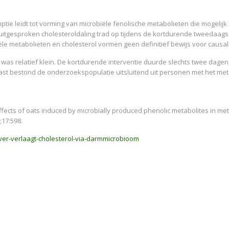
tie leidt tot vorming van microbiële fenolische metabolieten die mogelijk
uitgesproken cholesteroldaling trad op tijdens de kortdurende tweedaag
e metabolieten en cholesterol vormen geen definitief bewijs voor causalit
was relatief klein. De kortdurende interventie duurde slechts twee dagen
ast bestond de onderzoekspopulatie uitsluitend uit personen met het me
effects of oats induced by microbially produced phenolic metabolites in me
;17:598.
er-verlaagt-cholesterol-via-darmmicrobioom