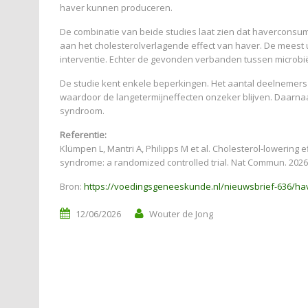
haver kunnen produceren.
De combinatie van beide studies laat zien dat haverconsump
aan het cholesterolverlagende effect van haver. De meest 
interventie. Echter de gevonden verbanden tussen microbiël
De studie kent enkele beperkingen. Het aantal deelnemers 
waardoor de langetermijneffecten onzeker blijven. Daarna
syndroom.
Referentie:
Klümpen L, Mantri A, Philipps M et al. Cholesterol-lowering 
syndrome: a randomized controlled trial. Nat Commun. 2026
Bron:
https://voedingsgeneeskunde.nl/nieuwsbrief-636/hav
12/06/2026
Wouter de Jong