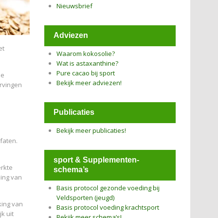
Nieuwsbrief
Adviezen
et
Waarom kokosolie?
Wat is astaxanthine?
Pure cacao bij sport
De
Bekijk meer adviezen!
ervingen
Publicaties
Bekijk meer publicaties!
faten.
sport & Supplementen-
erkte
schema’s
ming van
Basis protocol gezonde voeding bij
Veldsporten (jeugd)
king van
Basis protocol voeding krachtsport
k uit
Bekijk meer schema’s!