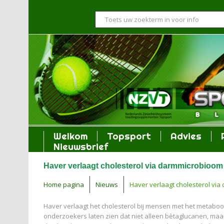
Welkom
Topsport
Advies
Nieuwsbrief
Haver verlaagt cholesterol via darmmicrobioom
Home pagina
Nieuws
Haver verlaagt cholesterol vi
Haver verlaagt het cholesterol bij mensen met het metaboo
onderzoekers laten zien dat niet alleen bètaglucanen, maa