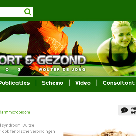
Publicaties
Schema
Video
Consultant
a darmmicrobioom
l syndroom. Duitse
r ook fenolische verbindingen