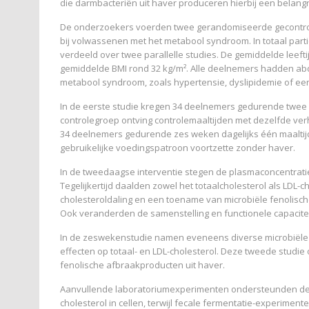
die darmbacteriën uit haver produceren hierbij een belangri
De onderzoekers voerden twee gerandomiseerde gecontrole
bij volwassenen met het metabool syndroom. In totaal part
verdeeld over twee parallelle studies. De gemiddelde leefti
gemiddelde BMI rond 32 kg/m². Alle deelnemers hadden a
metabool syndroom, zoals hypertensie, dyslipidemie of een
In de eerste studie kregen 34 deelnemers gedurende twee 
controlegroep ontving controlemaaltijden met dezelfde ve
34 deelnemers gedurende zes weken dagelijks één maaltijd 
gebruikelijke voedingspatroon voortzette zonder haver.
In de tweedaagse interventie stegen de plasmaconcentratie
Tegelijkertijd daalden zowel het totaalcholesterol als LD
cholesteroldaling en een toename van microbiële fenolisch
Ook veranderden de samenstelling en functionele capacite
In de zeswekenstudie namen eveneens diverse microbiële 
effecten op totaal- en LDL-cholesterol. Deze tweede studi
fenolische afbraakproducten uit haver.
Aanvullende laboratoriumexperimenten ondersteunden de
cholesterol in cellen, terwijl fecale fermentatie-experim