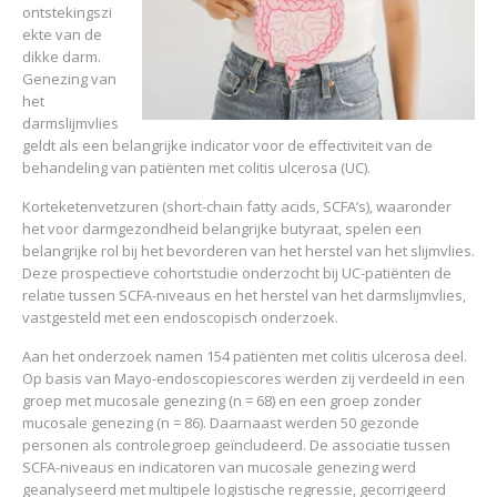
ontstekingszi
ekte van de
dikke darm.
Genezing van
het
darmslijmvlies
geldt als een belangrijke indicator voor de effectiviteit van de
behandeling van patiënten met colitis ulcerosa (UC).
Korteketenvetzuren (short-chain fatty acids, SCFA’s), waaronder
het voor darmgezondheid belangrijke butyraat, spelen een
belangrijke rol bij het bevorderen van het herstel van het slijmvlies.
Deze prospectieve cohortstudie onderzocht bij UC-patiënten de
relatie tussen SCFA-niveaus en het herstel van het darmslijmvlies,
vastgesteld met een endoscopisch onderzoek.
Aan het onderzoek namen 154 patiënten met colitis ulcerosa deel.
Op basis van Mayo-endoscopiescores werden zij verdeeld in een
groep met mucosale genezing (n = 68) en een groep zonder
mucosale genezing (n = 86). Daarnaast werden 50 gezonde
personen als controlegroep geïncludeerd. De associatie tussen
SCFA-niveaus en indicatoren van mucosale genezing werd
geanalyseerd met multipele logistische regressie, gecorrigeerd