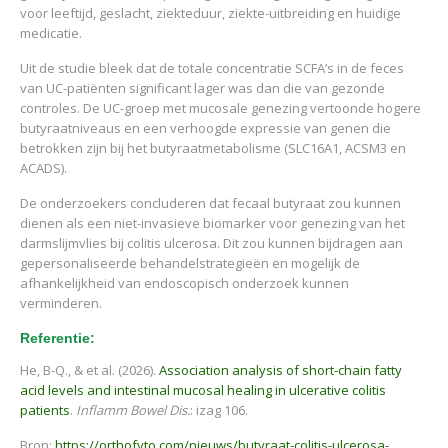
voor leeftijd, geslacht, ziekteduur, ziekte-uitbreiding en huidige
medicatie.
Uit de studie bleek dat de totale concentratie SCFA’s in de feces
van UC-patiënten significant lager was dan die van gezonde
controles. De UC-groep met mucosale genezing vertoonde hogere
butyraatniveaus en een verhoogde expressie van genen die
betrokken zijn bij het butyraatmetabolisme (SLC16A1, ACSM3 en
ACADS).
De onderzoekers concluderen dat fecaal butyraat zou kunnen
dienen als een niet-invasieve biomarker voor genezing van het
darmslijmvlies bij colitis ulcerosa. Dit zou kunnen bijdragen aan
gepersonaliseerde behandelstrategieën en mogelijk de
afhankelijkheid van endoscopisch onderzoek kunnen
verminderen.
Referentie:
He, B-Q., & et al. (2026).
Association analysis of short-chain fatty
acid levels and intestinal mucosal healing in ulcerative colitis
patients
.
Inflamm Bowel Dis.
: izag 106.
Bron:
https://orthofyto.com/nieuws/butyraat-colitis-ulcerosa-