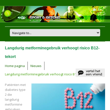
Langdurig metforminegebruik verhoogt risico B12-
tekort
Home pagina
Nieuws
Langdurig metforminegebruik verhoogt risico B12-tekort
Patiënten met
diabetes type
2 die
langdurig
metformine
gebruiken