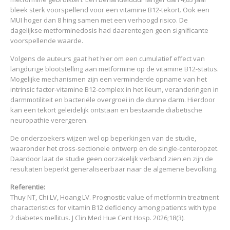
bleek sterk voorspellend voor een vitamine B12-tekort. Ook een
MUI hoger dan 8 hing samen met een verhoogd risico. De
dagelijkse metforminedosis had daarentegen geen significante
voorspellende waarde.
Volgens de auteurs gaat het hier om een cumulatief effect van
langdurige blootstelling aan metformine op de vitamine B12-status.
Mogelijke mechanismen zijn een verminderde opname van het
intrinsic factor-vitamine B12-complex in het ileum, veranderingen in
darmmotiliteit en bacteriële overgroei in de dunne darm. Hierdoor
kan een tekort geleidelijk ontstaan en bestaande diabetische
neuropathie verergeren.
De onderzoekers wijzen wel op beperkingen van de studie,
waaronder het cross-sectionele ontwerp en de single-centeropzet.
Daardoor laat de studie geen oorzakelijk verband zien en zijn de
resultaten beperkt generaliseerbaar naar de algemene bevolking.
Referentie:
Thuy NT, Chi LV, Hoang LV. Prognostic value of metformin treatment
characteristics for vitamin B12 deficiency among patients with type
2 diabetes mellitus. J Clin Med Hue Cent Hosp. 2026;18(3).