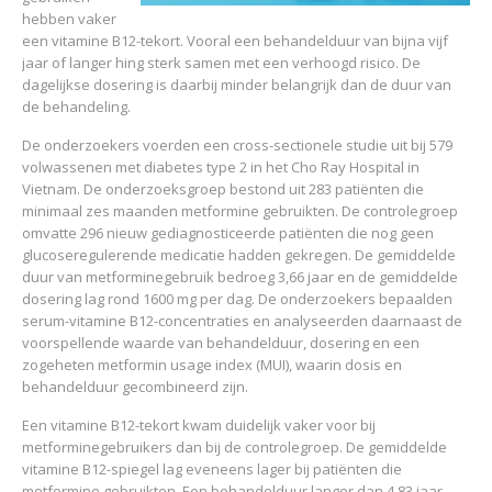
hebben vaker
een vitamine B12-tekort. Vooral een behandelduur van bijna vijf
jaar of langer hing sterk samen met een verhoogd risico. De
dagelijkse dosering is daarbij minder belangrijk dan de duur van
de behandeling.
De onderzoekers voerden een cross-sectionele studie uit bij 579
volwassenen met diabetes type 2 in het Cho Ray Hospital in
Vietnam. De onderzoeksgroep bestond uit 283 patiënten die
minimaal zes maanden metformine gebruikten. De controlegroep
omvatte 296 nieuw gediagnosticeerde patiënten die nog geen
glucoseregulerende medicatie hadden gekregen. De gemiddelde
duur van metforminegebruik bedroeg 3,66 jaar en de gemiddelde
dosering lag rond 1600 mg per dag. De onderzoekers bepaalden
serum-vitamine B12-concentraties en analyseerden daarnaast de
voorspellende waarde van behandelduur, dosering en een
zogeheten metformin usage index (MUI), waarin dosis en
behandelduur gecombineerd zijn.
Een vitamine B12-tekort kwam duidelijk vaker voor bij
metforminegebruikers dan bij de controlegroep. De gemiddelde
vitamine B12-spiegel lag eveneens lager bij patiënten die
metformine gebruikten. Een behandelduur langer dan 4,83 jaar