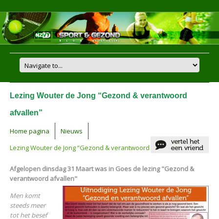
Lezing Wouter de Jong “Gezond & verantwoord
afvallen”
Home pagina
Nieuws
Lezing Wouter de Jong “Gezond & verantwoord afvallen”
Afgelopen dinsdag 31 Maart was in Goes de lezing "Gezond &
verantwoord afvallen"
Men komt
steeds meer
tot het besef