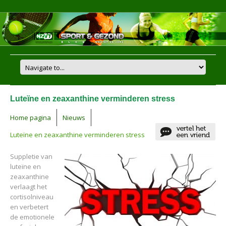
Luteïne en zeaxanthine verminderen stress
Home pagina
Nieuws
Luteïne en zeaxanthine verminderen stress
Suppletie van
luteïne en
zeaxanthine
verlaagt het
cortisolniveau
en verbetert
de emotionele