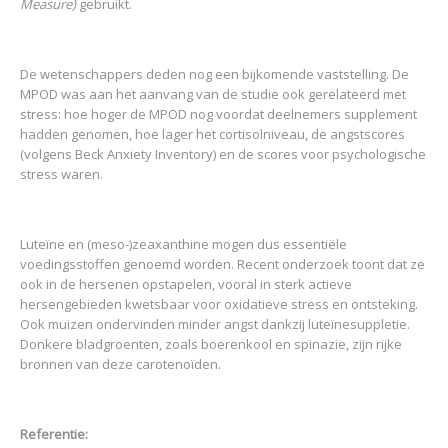
Measure)
gebruikt.
De wetenschappers deden nog een bijkomende vaststelling. De
MPOD was aan het aanvang van de studie ook gerelateerd met
stress: hoe hoger de MPOD nog voordat deelnemers supplement
hadden genomen, hoe lager het cortisolniveau, de angstscores
(volgens Beck Anxiety Inventory) en de scores voor psychologische
stress waren.
Luteïne en (meso-)zeaxanthine mogen dus essentiële
voedingsstoffen genoemd worden. Recent onderzoek toont dat ze
ook in de hersenen opstapelen, vooral in sterk actieve
hersengebieden kwetsbaar voor oxidatieve stress en ontsteking.
Ook muizen ondervinden minder angst dankzij luteïnesuppletie.
Donkere bladgroenten, zoals boerenkool en spinazie, zijn rijke
bronnen van deze carotenoïden.
Referentie: