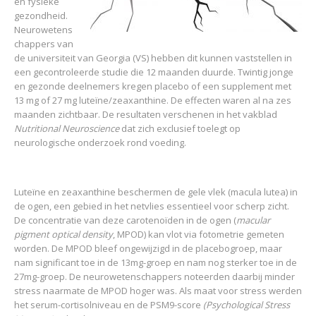
en fysieke
gezondheid.
Neurowetens
chappers van
de universiteit van Georgia (VS) hebben dit kunnen vaststellen in
een gecontroleerde studie die 12 maanden duurde. Twintig jonge
en gezonde deelnemers kregen placebo of een supplement met
13 mg of 27 mg luteïne/zeaxanthine. De effecten waren al na zes
maanden zichtbaar. De resultaten verschenen in het vakblad
Nutritional Neuroscience
dat zich exclusief toelegt op
neurologische onderzoek rond voeding.
Luteïne en zeaxanthine beschermen de gele vlek (macula lutea) in
de ogen, een gebied in het netvlies essentieel voor scherp zicht.
De concentratie van deze carotenoïden in de ogen (
macular
pigment optical density
, MPOD) kan vlot via fotometrie gemeten
worden. De MPOD bleef ongewijzigd in de placebogroep, maar
nam significant toe in de 13mg-groep en nam nog sterker toe in de
27mg-groep. De neurowetenschappers noteerden daarbij minder
stress naarmate de MPOD hoger was. Als maat voor stress werden
het serum-cortisolniveau en de PSM9-score
(Psychological Stress