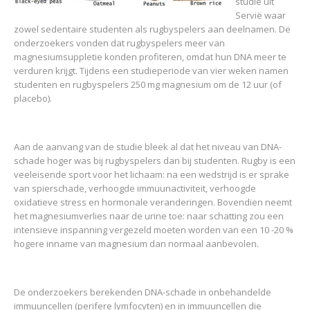
studie uit
Servië waar
zowel sedentaire studenten als rugbyspelers aan deelnamen. De
onderzoekers vonden dat rugbyspelers meer van
magnesiumsuppletie konden profiteren, omdat hun DNA meer te
verduren krijgt. Tijdens een studieperiode van vier weken namen
studenten en rugbyspelers 250 mg magnesium om de 12 uur (of
placebo).
Aan de aanvang van de studie bleek al dat het niveau van DNA-
schade hoger was bij rugbyspelers dan bij studenten. Rugby is een
veeleisende sport voor het lichaam: na een wedstrijd is er sprake
van spierschade, verhoogde immuunactiviteit, verhoogde
oxidatieve stress en hormonale veranderingen. Bovendien neemt
het magnesiumverlies naar de urine toe: naar schatting zou een
intensieve inspanning vergezeld moeten worden van een 10 -20 %
hogere inname van magnesium dan normaal aanbevolen.
De onderzoekers berekenden DNA-schade in onbehandelde
immuuncellen (perifere lymfocyten) en in immuuncellen die