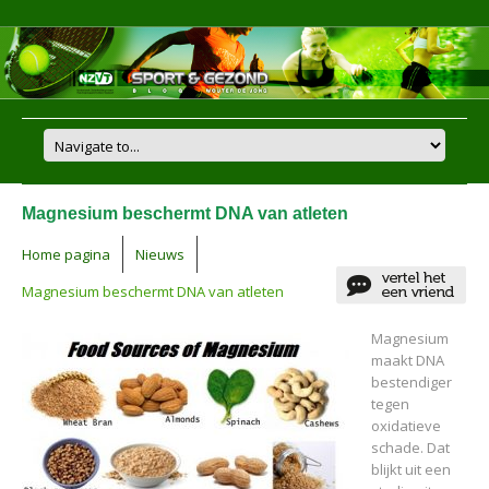
Magnesium beschermt DNA van atleten
Home pagina
Nieuws
Magnesium beschermt DNA van atleten
Magnesium
maakt DNA
bestendiger
tegen
oxidatieve
schade. Dat
blijkt uit een