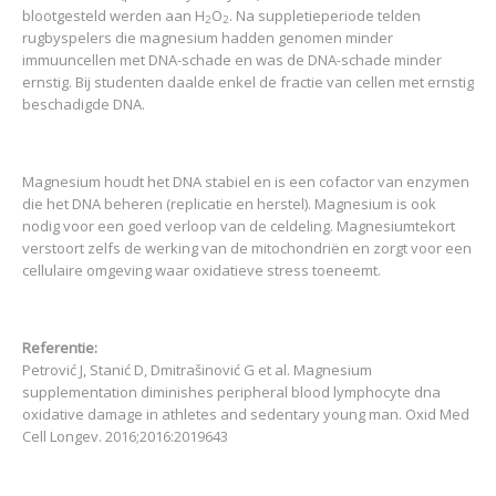
blootgesteld werden aan H
O
. Na suppletieperiode telden
2
2
rugbyspelers die magnesium hadden genomen minder
immuuncellen met DNA-schade en was de DNA-schade minder
ernstig. Bij studenten daalde enkel de fractie van cellen met ernstig
beschadigde DNA.
Magnesium houdt het DNA stabiel en is een cofactor van enzymen
die het DNA beheren (replicatie en herstel). Magnesium is ook
nodig voor een goed verloop van de celdeling. Magnesiumtekort
verstoort zelfs de werking van de mitochondriën en zorgt voor een
cellulaire omgeving waar oxidatieve stress toeneemt.
Referentie:
Petrović J, Stanić D, Dmitrašinović G et al. Magnesium
supplementation diminishes peripheral blood lymphocyte dna
oxidative damage in athletes and sedentary young man. Oxid Med
Cell Longev. 2016;2016:2019643