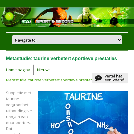
Metastudie: taurine verbetert sportieve prestaties
Home pagina
Nieuws
Metastudie: taurine verbetert sportieve prestaties
Suppletie met
taurine
vergroot het
uithoudingsve
rmogen van
duursporters.
Dat