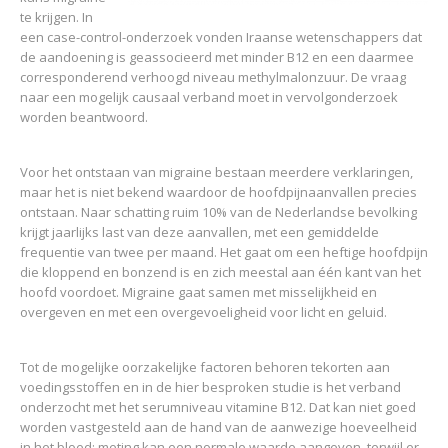
te krijgen. In
een case-control-onderzoek vonden Iraanse wetenschappers dat
de aandoening is geassocieerd met minder B12 en een daarmee
corresponderend verhoogd niveau methylmalonzuur. De vraag
naar een mogelijk causaal verband moet in vervolgonderzoek
worden beantwoord.
Voor het ontstaan van migraine bestaan meerdere verklaringen,
maar het is niet bekend waardoor de hoofdpijnaanvallen precies
ontstaan. Naar schatting ruim 10% van de Nederlandse bevolking
krijgt jaarlijks last van deze aanvallen, met een gemiddelde
frequentie van twee per maand. Het gaat om een heftige hoofdpijn
die kloppend en bonzend is en zich meestal aan één kant van het
hoofd voordoet. Migraine gaat samen met misselijkheid en
overgeven en met een overgevoeligheid voor licht en geluid.
Tot de mogelijke oorzakelijke factoren behoren tekorten aan
voedingsstoffen en in de hier besproken studie is het verband
onderzocht met het serumniveau vitamine B12. Dat kan niet goed
worden vastgesteld aan de hand van de aanwezige hoeveelheid
in het bloed: meting kan een normale waarde aangeven, terwijl er