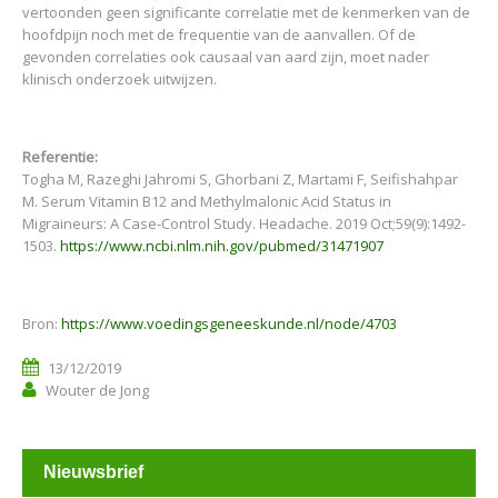
vertoonden geen significante correlatie met de kenmerken van de
hoofdpijn noch met de frequentie van de aanvallen. Of de
gevonden correlaties ook causaal van aard zijn, moet nader
klinisch onderzoek uitwijzen.
Referentie:
Togha M, Razeghi Jahromi S, Ghorbani Z, Martami F, Seifishahpar
M. Serum Vitamin B12 and Methylmalonic Acid Status in
Migraineurs: A Case-Control Study. Headache. 2019 Oct;59(9):1492-
1503.
https://www.ncbi.nlm.nih.gov/pubmed/31471907
Bron:
https://www.voedingsgeneeskunde.nl/node/4703
13/12/2019
Wouter de Jong
Nieuwsbrief