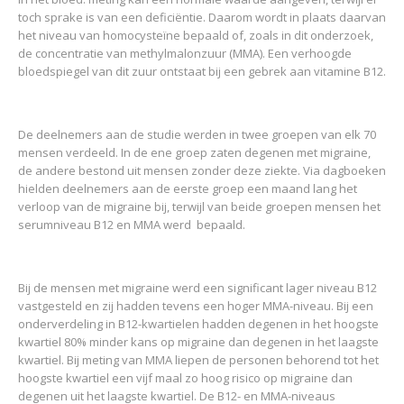
toch sprake is van een deficiëntie. Daarom wordt in plaats daarvan
het niveau van homocysteïne bepaald of, zoals in dit onderzoek,
de concentratie van methylmalonzuur (MMA). Een verhoogde
bloedspiegel van dit zuur ontstaat bij een gebrek aan vitamine B12.
De deelnemers aan de studie werden in twee groepen van elk 70
mensen verdeeld. In de ene groep zaten degenen met migraine,
de andere bestond uit mensen zonder deze ziekte. Via dagboeken
hielden deelnemers aan de eerste groep een maand lang het
verloop van de migraine bij, terwijl van beide groepen mensen het
serumniveau B12 en MMA werd bepaald.
Bij de mensen met migraine werd een significant lager niveau B12
vastgesteld en zij hadden tevens een hoger MMA-niveau. Bij een
onderverdeling in B12-kwartielen hadden degenen in het hoogste
kwartiel 80% minder kans op migraine dan degenen in het laagste
kwartiel. Bij meting van MMA liepen de personen behorend tot het
hoogste kwartiel een vijf maal zo hoog risico op migraine dan
degenen uit het laagste kwartiel. De B12- en MMA-niveaus