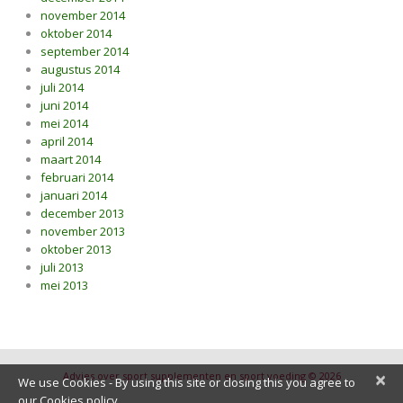
november 2014
oktober 2014
september 2014
augustus 2014
juli 2014
juni 2014
mei 2014
april 2014
maart 2014
februari 2014
januari 2014
december 2013
november 2013
oktober 2013
juli 2013
mei 2013
×
Advies over sport supplementen en sport voeding © 2026
We use Cookies - By using this site or closing this you agree to
our Cookies policy.