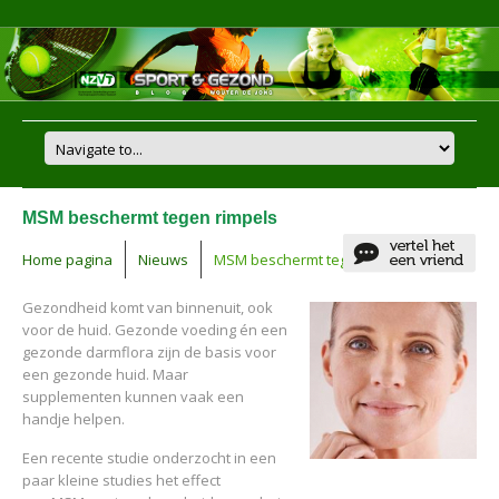
MSM beschermt tegen rimpels
Home pagina
Nieuws
MSM beschermt tegen rimpels
Gezondheid komt van binnenuit, ook
voor de huid. Gezonde voeding én een
gezonde darmflora zijn de basis voor
een gezonde huid. Maar
supplementen kunnen vaak een
handje helpen.
Een recente studie onderzocht in een
paar kleine studies het effect