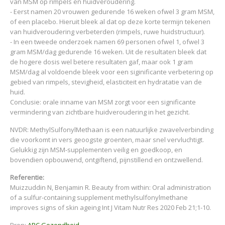
van MSM op rimpels en huidveroudering.
- Eerst namen 20 vrouwen gedurende 16 weken ofwel 3 gram MSM,
of een placebo. Hieruit bleek al dat op deze korte termijn tekenen
van huidveroudering verbeterden (rimpels, ruwe huidstructuur).
- In een tweede onderzoek namen 69 personen ofwel 1, ofwel 3
gram MSM/dag gedurende 16 weken. Uit de resultaten bleek dat
de hogere dosis wel betere resultaten gaf, maar ook 1 gram
MSM/dag al voldoende bleek voor een siginificante verbetering op
gebied van rimpels, stevigheid, elasticiteit en hydratatie van de
huid.
Conclusie: orale inname van MSM zorgt voor een significante
vermindering van zichtbare huidveroudering in het gezicht.
NVDR: MethylSulfonylMethaan is een natuurlijke zwavelverbinding
die voorkomt in vers geoogste groenten, maar snel vervluchtigt.
Gelukkig zijn MSM-supplementen veilig en goedkoop, en
bovendien opbouwend, ontgiftend, pijnstillend en ontzwellend.
Referentie:
Muizzuddin N, Benjamin R. Beauty from within: Oral administration
of a sulfur-containing supplement methylsulfonylmethane
improves signs of skin ageing Int J Vitam Nutr Res 2020 Feb 21;1-10.