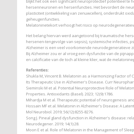
blijkt het ook een significant neuroprotectief potentieel t
hersenneuronen en hersenfuncties. Het bevordert de ne
plasticiteit (ontwikkeling van zenuwcellen), onderdrukt oxi
geheugenfuncties.
Melatoninetekort verhoogt het risico op neurodegeneratie
Het belang hiervan werd aangetoond bij traumatische hersen
hersenen-tengevolge van sepsis), systemische infecties, ps
Alzheimer is een veel voorkomende neurodegeneratieve zie
Bij Alzheimer zou er al vroeg een dysfunctie van de pijnappe
en calcificatie van de toch al kleine klier, wat de melatonin
Referenties:
Shukla M, Vincent B. Melatonin as a Harmonizing Factor of 
Its Therapeutic Use in Alzheimer's Disease. Curr Neuropharm
Sieminski M et al. Potential Neuroprotective Role of Melat
Properties. Antioxidants (Basel). 2023; 12(9):1786.
Mihardja M et al. Therapeutic potential of neurogenesis and 
Hossain MF et al. Melatonin in Alzheimer's Disease: A Lat
Mol Neurobiol. 2019; 56(12):8255-8276.
Song J. Pineal gland dysfunction in Alzheimer's disease: re
Neurodegener. 2019; 14(1):28.
Moon E et al. Role of Melatonin in the Management of Sleep a