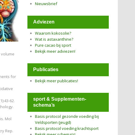
Nieuwsbrief
Adviezen
Waarom kokosolie?
Wat is astaxanthine?
Pure cacao bij sport
Bekijk meer adviezen!
et volume
Publicaties
ments for
Bekijk meer publicaties!
xidative
sport & Supplementen-
1):43-62.
schema’s
thology.
Basis protocol gezonde voeding bij
is. Mol
Veldsporten (jeugd)
Basis protocol voeding krachtsport
try Rep.
Bekijk meer schema’s!