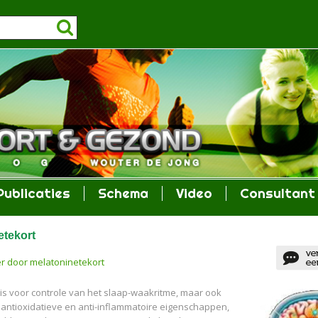
Publicaties
Schema
Video
Consultant
etekort
r door melatoninetekort
 is voor controle van het slaap-waakritme, maar ook
jn antioxidatieve en anti-inflammatoire eigenschappen,