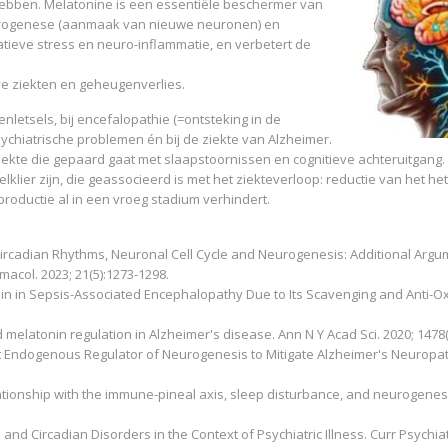
e hebben. Melatonine is een essentiële beschermer van
urogenese (aanmaak van nieuwe neuronen) en
datieve stress en neuro-inflammatie, en verbetert de
ve ziekten en geheugenverlies.
letsels, bij encefalopathie (=ontsteking in de
ychiatrische problemen én bij de ziekte van Alzheimer.
kte die gepaard gaat met slaapstoornissen en cognitieve achteruitgang.
lklier zijn, die geassocieerd is met het ziekteverloop: reductie van het h
eproductie al in een vroeg stadium verhindert.
Circadian Rhythms, Neuronal Cell Cycle and Neurogenesis: Additional Argu
acol. 2023; 21(5):1273-1298.
onin in Sepsis-Associated Encephalopathy Due to Its Scavenging and Anti-O
melatonin regulation in Alzheimer's disease. Ann N Y Acad Sci. 2020; 1478(
ent Endogenous Regulator of Neurogenesis to Mitigate Alzheimer's Neuropa
lationship with the immune-pineal axis, sleep disturbance, and neurogenes
nd Circadian Disorders in the Context of Psychiatric Illness. Curr Psychia