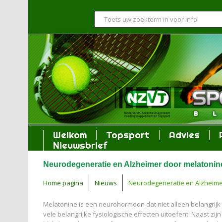
Welkom
Topsport
Advies
Nieuwsbrief
Neurodegeneratie en Alzheimer door melatonin
Home pagina
Nieuws
Neurodegeneratie en Alzheime
Melatonine is een neurohormoon dat niet alleen belangrijk
vele belangrijke fysiologische effecten uitoefent. Naast zi