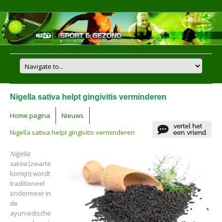
Nigella sativa helpt gingivitis verminderen
Home pagina
Nieuws
Nigella sativa helpt gingivitis verminderen
Nigella
sativa
(zwarte
komijn) wordt
traditioneel
ondermeer in
de
ayurvedische