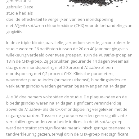
geneeskunst
gebruikt. Deze
studie had als
doel de effectiviteit te vergelijken van een mondspoeling
met
Nigella sativa
en chloorhexidine (CHX) voor de behandeling van
gingivitis.
In deze triple-blinde, parallelle, gerandomiseerde, gecontroleerde
studie werden 36 patiënten tussen de 20 en 40 jaar met gingivitis
willekeurig verdeeld over twee groepen, 18 in de
N. sativa
-groep en
18 in de CHX-groep. Zij gebruikten gedurende 14 dagen tweemaal
daags een mondspoeling met 20 procent
N. sativa
of een
mondspoeling met 0,2 procent CHX. Klinische parameters,
waaronder plaque-index (primaire uitkomst), bloedingsindex en
verkleuringsindex werden gemeten bij aanvang en na 14 dagen.
Alle 36 deelnemers voltooiden de studie. De plaque-index en de
bloedingsindex waren na 14 dagen significant verminderd bij
zowel de
N. sativa
– als de CHX-mondspoeling vergeleken met de
uitgangswaarden. Tussen de groepen werden geen significante
verschillen gevonden voor beide indices. In de
N. sativa
-groep
werd een statistisch significante maar klinisch geringe toename in
tandverkleuring gezien, terwijl dit in de CHX-groep niet significant