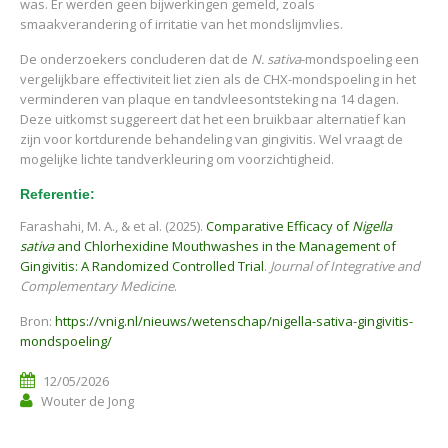
was. Er werden geen bijwerkingen gemeld, zoals
smaakverandering of irritatie van het mondslijmvlies.
De onderzoekers concluderen dat de
N. sativa
-mondspoeling een
vergelijkbare effectiviteit liet zien als de CHX-mondspoeling in het
verminderen van plaque en tandvleesontsteking na 14 dagen.
Deze uitkomst suggereert dat het een bruikbaar alternatief kan
zijn voor kortdurende behandeling van gingivitis. Wel vraagt de
mogelijke lichte tandverkleuring om voorzichtigheid.
Referentie:
Farashahi, M. A., & et al. (2025).
Comparative Efficacy of
Nigella
sativa
and Chlorhexidine Mouthwashes in the Management of
Gingivitis: A Randomized Controlled Trial
.
Journal of Integrative and
Complementary Medicine
.
Bron:
https://vnig.nl/nieuws/wetenschap/nigella-sativa-gingivitis-
mondspoeling/
12/05/2026
Wouter de Jong