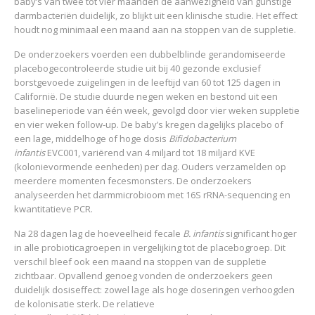
baby’s van twee tot vier maanden de aanwezigheid van gunstige
darmbacteriën duidelijk, zo blijkt uit een klinische studie. Het effect
houdt nog minimaal een maand aan na stoppen van de suppletie.
De onderzoekers voerden een dubbelblinde gerandomiseerde
placebogecontroleerde studie uit bij 40 gezonde exclusief
borstgevoede zuigelingen in de leeftijd van 60 tot 125 dagen in
Californië. De studie duurde negen weken en bestond uit een
baselineperiode van één week, gevolgd door vier weken suppletie
en vier weken follow-up. De baby’s kregen dagelijks placebo of
een lage, middelhoge of hoge dosis
Bifidobacterium
infantis
EVC001, variërend van 4 miljard tot 18 miljard KVE
(kolonievormende eenheden) per dag. Ouders verzamelden op
meerdere momenten fecesmonsters. De onderzoekers
analyseerden het darmmicrobioom met 16S rRNA-sequencing en
kwantitatieve PCR.
Na 28 dagen lag de hoeveelheid fecale
B. infantis
significant hoger
in alle probioticagroepen in vergelijking tot de placebogroep. Dit
verschil bleef ook een maand na stoppen van de suppletie
zichtbaar. Opvallend genoeg vonden de onderzoekers geen
duidelijk dosiseffect: zowel lage als hoge doseringen verhoogden
de kolonisatie sterk. De relatieve