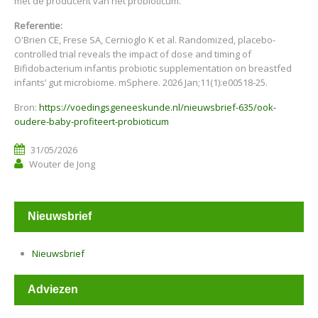
met de producent van het probioticum.
Referentie:
O'Brien CE, Frese SA, Cernioglo K et al. Randomized, placebo-
controlled trial reveals the impact of dose and timing of
Bifidobacterium infantis probiotic supplementation on breastfed
infants’ gut microbiome. mSphere. 2026 Jan;11(1):e00518-25.
Bron:
https://voedingsgeneeskunde.nl/nieuwsbrief-635/ook-
oudere-baby-profiteert-probioticum
31/05/2026
Wouter de Jong
Nieuwsbrief
Nieuwsbrief
Adviezen