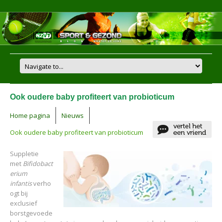
Ook oudere baby profiteert van probioticum
Home pagina
Nieuws
Ook oudere baby profiteert van probioticum
Suppletie
met
Bifidobact
erium
infantis
verho
ogt bij
exclusief
borstgevoede