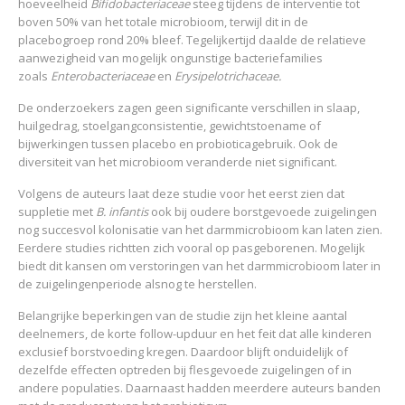
hoeveelheid
Bifidobacteriaceae
steeg tijdens de interventie tot
boven 50% van het totale microbioom, terwijl dit in de
placebogroep rond 20% bleef. Tegelijkertijd daalde de relatieve
aanwezigheid van mogelijk ongunstige bacteriefamilies
zoals
Enterobacteriaceae
en
Erysipelotrichaceae.
De onderzoekers zagen geen significante verschillen in slaap,
huilgedrag, stoelgangconsistentie, gewichtstoename of
bijwerkingen tussen placebo en probioticagebruik. Ook de
diversiteit van het microbioom veranderde niet significant.
Volgens de auteurs laat deze studie voor het eerst zien dat
suppletie met
B. infantis
ook bij oudere borstgevoede zuigelingen
nog succesvol kolonisatie van het darmmicrobioom kan laten zien.
Eerdere studies richtten zich vooral op pasgeborenen. Mogelijk
biedt dit kansen om verstoringen van het darmmicrobioom later in
de zuigelingenperiode alsnog te herstellen.
Belangrijke beperkingen van de studie zijn het kleine aantal
deelnemers, de korte follow-upduur en het feit dat alle kinderen
exclusief borstvoeding kregen. Daardoor blijft onduidelijk of
dezelfde effecten optreden bij flesgevoede zuigelingen of in
andere populaties. Daarnaast hadden meerdere auteurs banden