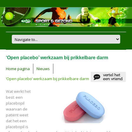
‘Open placebo’ werkzaam bij prikkelbare darm
Home pagina
Nieuws
‘Open placebo’ werkzaam bij prikkelbare darm
Wat werkt het
best: een
placebopil
waarvan de
patiënt weet
dat het een
placebopil is