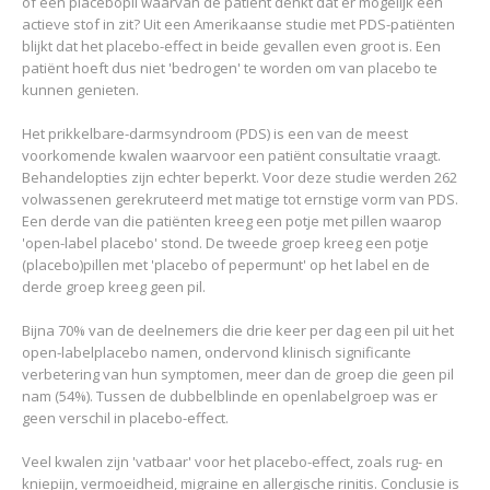
of een placebopil waarvan de patiënt denkt dat er mogelijk een
actieve stof in zit? Uit een Amerikaanse studie met PDS-patiënten
blijkt dat het placebo-effect in beide gevallen even groot is. Een
patiënt hoeft dus niet 'bedrogen' te worden om van placebo te
kunnen genieten.
Het prikkelbare-darmsyndroom (PDS) is een van de meest
voorkomende kwalen waarvoor een patiënt consultatie vraagt.
Behandelopties zijn echter beperkt. Voor deze studie werden 262
volwassenen gerekruteerd met matige tot ernstige vorm van PDS.
Een derde van die patiënten kreeg een potje met pillen waarop
'open-label placebo' stond. De tweede groep kreeg een potje
(placebo)pillen met 'placebo of pepermunt' op het label en de
derde groep kreeg geen pil.
Bijna 70% van de deelnemers die drie keer per dag een pil uit het
open-labelplacebo namen, ondervond klinisch significante
verbetering van hun symptomen, meer dan de groep die geen pil
nam (54%). Tussen de dubbelblinde en openlabelgroep was er
geen verschil in placebo-effect.
Veel kwalen zijn 'vatbaar' voor het placebo-effect, zoals rug- en
kniepijn, vermoeidheid, migraine en allergische rinitis. Conclusie is