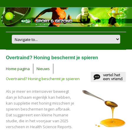
Overtraind? Honing beschermt je spieren
Home pagina
Nieuws
Overtraind? Honing beschermt je spieren
Als je meer en intensiever beweegt
dan je lichaam eigenlijk kan hebben,
kan suppletie met honing misschien je
spieren beschermen tegen afbraak.
Dat suggereert een kleine humane
studie, die in het voorjaar van 2025
verscheen in Health Science Reports.