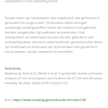
vaatziekten of een plotseling infarct.
Rauwe noten zijn niet bewerkt, dus ongebrand, niet gefrituurd of
geroosterd en ongezouten. Ze bevatten alleen de eigen
aanwezige voedingsstoffen. Noten die sowieso nooit gebrand
worden aangeboden zijn walnoten en paranoten. Ook
notenpasta’s en notenrepen kunnen worden gebruikt in een
evenwichtig dieet. Het vet in noten heeft een gezond profiel. Noten
zijn voedzaam en daarnaast zijn zij bovendien een goede bron
van proteïnen, vezels, vitaminen en mineralen.
Referentie:
Mayhew AJ, Anand SS, Mente A et al. A systematic review and meta-
analysis of nut consumption and incident risk of CVD and all-cause
mortality. Br J Nutr. 28 jan.2016;115(2):212-25.
Bron:
https://www.voedingsgeneeskunde.nl/node/2195