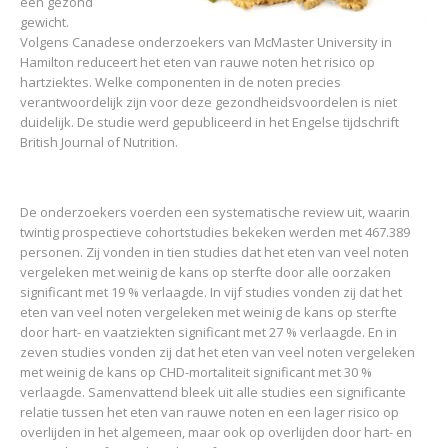
een gezond
gewicht.
Volgens Canadese onderzoekers van McMaster University in
Hamilton reduceert het eten van rauwe noten het risico op
hartziektes. Welke componenten in de noten precies
verantwoordelijk zijn voor deze gezondheidsvoordelen is niet
duidelijk. De studie werd gepubliceerd in het Engelse tijdschrift
British Journal of Nutrition.
De onderzoekers voerden een systematische review uit, waarin
twintig prospectieve cohortstudies bekeken werden met 467.389
personen. Zij vonden in tien studies dat het eten van veel noten
vergeleken met weinig de kans op sterfte door alle oorzaken
significant met 19 % verlaagde. In vijf studies vonden zij dat het
eten van veel noten vergeleken met weinig de kans op sterfte
door hart- en vaatziekten significant met 27 % verlaagde. En in
zeven studies vonden zij dat het eten van veel noten vergeleken
met weinig de kans op CHD-mortaliteit significant met 30 %
verlaagde. Samenvattend bleek uit alle studies een significante
relatie tussen het eten van rauwe noten en een lager risico op
overlijden in het algemeen, maar ook op overlijden door hart- en