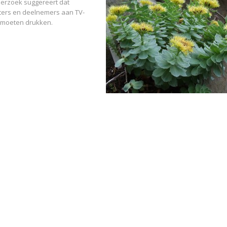
derzoek suggereert dat
rters en deelnemers aan TV-
te moeten drukken.