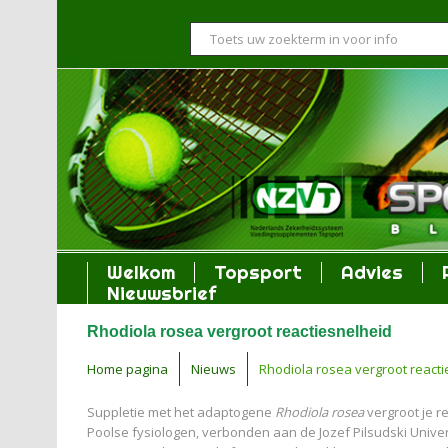
Welkom
Topsport
Advies
Nieuwsbrief
Rhodiola rosea vergroot reactiesnelheid
Home pagina
Nieuws
Rhodiola rosea vergroot react
Suppletie met het adaptogene
Rhodiola rosea
vergroot je re
Poolse fysiologen, verbonden aan de Jozef Pilsudski Univers