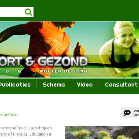
Publicaties
Schema
Video
Consultant
iesnelheid
actiesnelheid. Dat schrijven
ity of Physical Education in