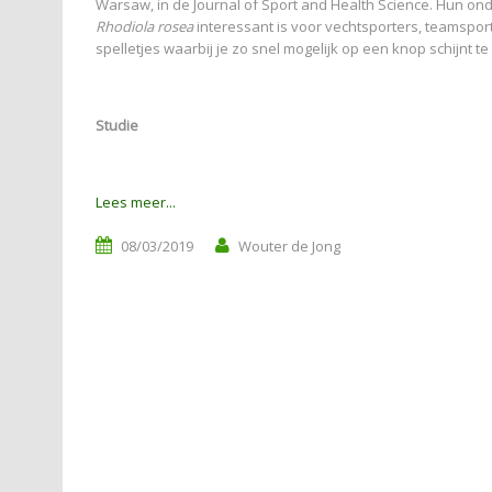
Warsaw, in de Journal of Sport and Health Science. Hun on
Rhodiola rosea
interessant is voor vechtsporters, teamspo
spelletjes waarbij je zo snel mogelijk op een knop schijnt 
Studie
Lees meer...
08/03/2019
Wouter de Jong