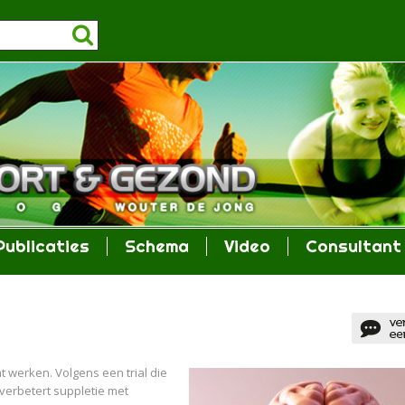
Publicaties
Schema
Video
Consultant
t werken. Volgens een trial die
 verbetert suppletie met