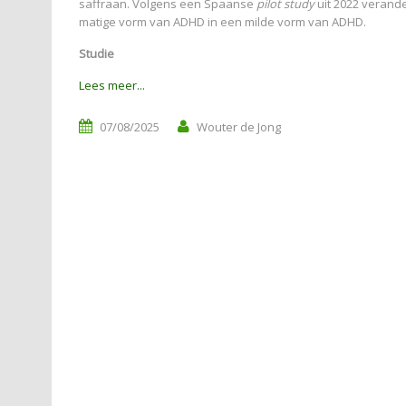
saffraan. Volgens een Spaanse
pilot study
uit 2022 verand
matige vorm van ADHD in een milde vorm van ADHD.
Studie
Lees meer...
07/08/2025
Wouter de Jong