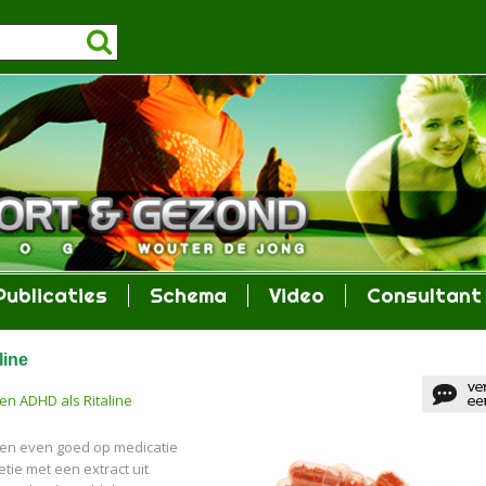
Publicaties
Schema
Video
Consultant
line
en ADHD als Ritaline
en even goed op medicatie
etie met een extract uit