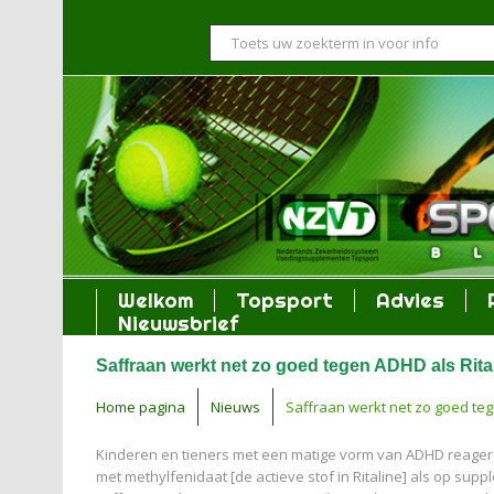
Welkom
Topsport
Advies
Nieuwsbrief
Saffraan werkt net zo goed tegen ADHD als Rita
Home pagina
Nieuws
Saffraan werkt net zo goed teg
Kinderen en tieners met een matige vorm van ADHD reager
met methylfenidaat [de actieve stof in Ritaline] als op suppl