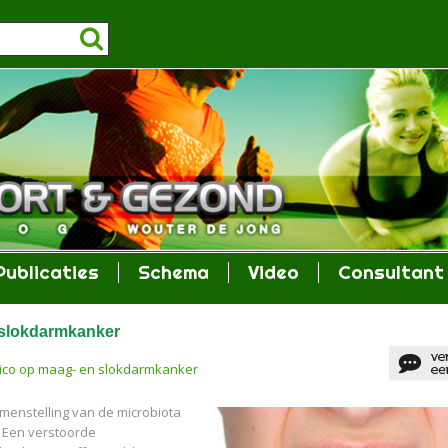
Publicaties
Schema
Video
Consultant
 slokdarmkanker
sico op maag- en slokdarmkanker
menstelling van de microbiota
 Een verstoorde