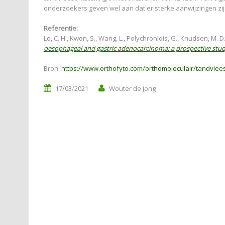
onderzoekers geven wel aan dat er sterke aanwijzingen zi
Referentie:
Lo, C. H., Kwon, S., Wang, L., Polychronidis, G., Knudsen, M. D.,
oesophageal and gastric adenocarcinoma: a prospective stu
Bron:
https://www.orthofyto.com/orthomoleculair/tandvlee
17/03/2021
Wouter de Jong