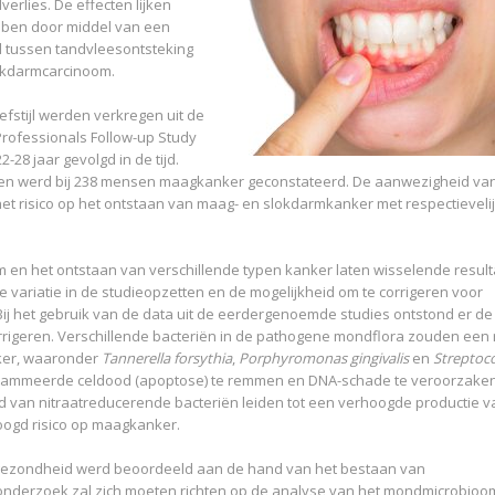
erlies. De effecten lijken
bben door middel van een
 tussen tandvleesontsteking
lokdarmcarcinoom.
fstijl werden verkregen uit de
 Professionals Follow-up Study
28 jaar gevolgd in de tijd.
en werd bij 238 mensen maagkanker geconstateerd. De aanwezigheid va
t risico op het ontstaan van maag- en slokdarmkanker met respectieveli
 en het ontstaan van verschillende typen kanker laten wisselende result
 variatie in de studieopzetten en de mogelijkheid om te corrigeren voor
ij het gebruik van de data uit de eerdergenoemde studies ontstond er de
rrigeren. Verschillende bacteriën in de pathogene mondflora zouden een 
ker, waaronder
Tannerella forsythia
,
Porphyromonas gingivalis
en
Streptoc
rogrammeerde celdood (apoptose) te remmen en DNA-schade te veroorzake
 van nitraatreducerende bacteriën leiden tot een verhoogde productie v
oogd risico op maagkanker.
gezondheid werd beoordeeld aan de hand van het bestaan van
onderzoek zal zich moeten richten op de analyse van het mondmicrobioo