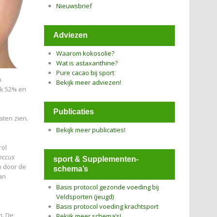
Nieuwsbrief
Adviezen
Waarom kokosolie?
Wat is astaxanthine?
Pure cacao bij sport
n
Bekijk meer adviezen!
jk 52% en
Publicaties
aten zien.
Bekijk meer publicaties!
rol
occus
sport & Supplementen-
n door de
schema’s
an
Basis protocol gezonde voeding bij
Veldsporten (jeugd)
Basis protocol voeding krachtsport
m. De
Bekijk meer schema’s!