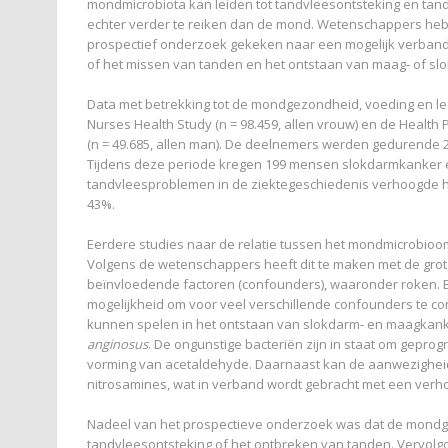
mondmicrobiota kan leiden tot tandvleesontsteking en tandv
echter verder te reiken dan de mond. Wetenschappers he
prospectief onderzoek gekeken naar een mogelijk verband
of het missen van tanden en het ontstaan van maag- of s
Data met betrekking tot de mondgezondheid, voeding en lee
Nurses Health Study (n = 98.459, allen vrouw) en de Health
(n = 49.685, allen man). De deelnemers werden gedurende 22-
Tijdens deze periode kregen 199 mensen slokdarmkanker 
tandvleesproblemen in de ziektegeschiedenis verhoogde he
43%.
Eerdere studies naar de relatie tussen het mondmicrobioom
Volgens de wetenschappers heeft dit te maken met de grote
beïnvloedende factoren (confounders), waaronder roken. B
mogelijkheid om voor veel verschillende confounders te co
kunnen spelen in het ontstaan van slokdarm- en maagkan
anginosus
. De ongunstige bacteriën zijn in staat om gep
vorming van acetaldehyde. Daarnaast kan de aanwezigheid
nitrosamines, wat in verband wordt gebracht met een verh
Nadeel van het prospectieve onderzoek was dat de mond
tandvleesontsteking of het ontbreken van tanden. Vervolg