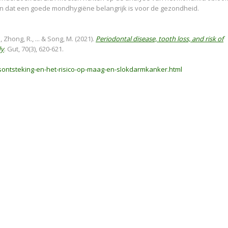
jn dat een goede mondhygiëne belangrijk is voor de gezondheid.
 Zhong, R., ... & Song, M. (2021).
Periodontal disease, tooth loss, and risk of
dy
. Gut, 70(3), 620-621.
sontsteking-en-het-risico-op-maag-en-slokdarmkanker.html