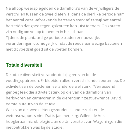
Na afloop weerspiegelden de darmflora’s van de vrijwilligers de
verschillen tussen de twee diëten. Tijdens de dierlijke periode nam
het aantal vezel-afbrekende bacteriën sterk af, terwijl het aantal
bacteriën dat goed tegen galzouten kan juist toenam. Galzouten
zijn nodig om vet op te nemen in het lichaam.
Tijdens de plantaardige periode traden er nauwelijks
veranderingen op, mogelijk omdat de reeds aanwezige bacteriën
met dit voedsel goed uit de voeten konden.
Totale diversiteit
De totale diversiteit veranderde bij geen van beide
voedingspatronen. Er bloeiden alleen verschillende soorten op. De
activiteit van de bacteriën veranderde wel sterk. "Verrassend
genoeg leek die activiteit sterk op die van de darmflora van
herbivoren en carnivoren in de dierentuin," zegt Lawrence David,
eerste auteur van de studie.
Welk van de twee diëten gezonder is, onderzochten de
wetenschappers niet. Dat is jammer, zegt Willem de Vos,
hoogleraar microbiologie aan de Universiteit van Wageningen die
niet betrokken was bij de studie,